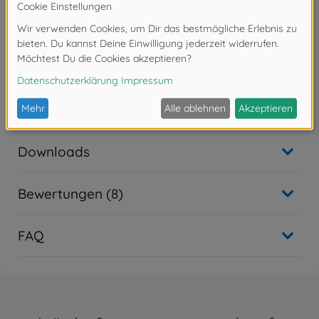
zusammengefügt werden. Eine Lackierung der Teile
kann nach
eigenen Vorstellungen vorgenommen werden.
- Werkzeug, Klebstoff und Farben sind im
Lieferumfang des
Plastikbausatzes nicht enthalten. Diese müssen
optional erworben
werden.
Downloads
Bewertungen (8)
FAQ