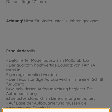
Dekor, Länge 174 mm.
Achtung!
Nicht für Kinder unter 14 Jahren geeignet.
Produktdetails
- Detaillierter Modellbausatz im Maßstab 1:35
- Der qualitativ hochwertige Bausatz von TAMIYA
muss in
Eigenregie montiert werden.
- Der selbstständige Aufbau wird mithilfe einer Schritt
für Schritt
bzw. bebilderten Aufbauanleitung begleitet. Die
Aufbauanleitung
ist selbstverständlich im Lieferumfang enthalten.
- Auf Basis der Aufbauanleitung müssen die
passgenauen Einzelteile