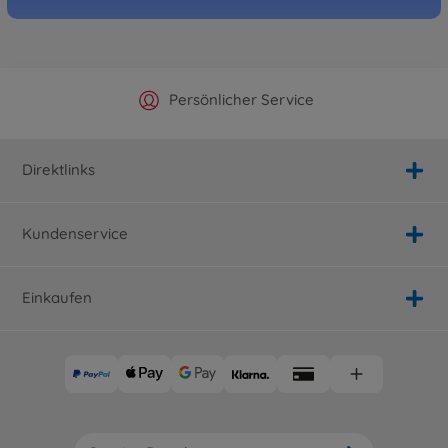
Offizieller Hersteller Shop
Versandkostenfrei ab 25€
Persönlicher Service
Schnelle Lieferung
Direktlinks
Kundenservice
Einkaufen