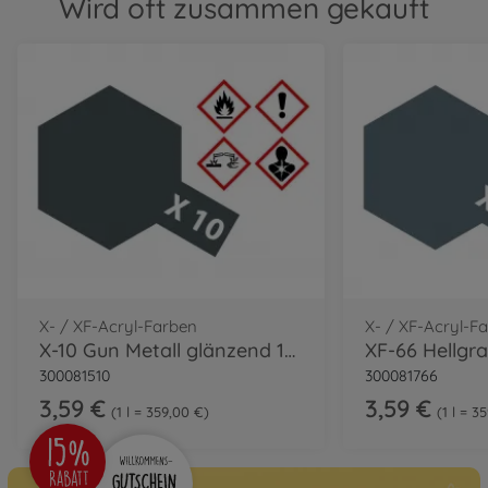
Wird oft zusammen gekauft
X- / XF-Acryl-Farben
X- / XF-Acryl-F
X-10 Gun Metall glänzend 10ml
XF-66 Hellgr
300081510
300081766
3,59 €
3,59 €
1 l = 359,00 €
1 l = 3