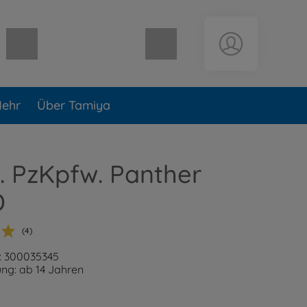
Warenkorb leer
ehr
Über Tamiya
t. PzKpfw. Panther
D
(4)
: 300035345
ng: ab 14 Jahren