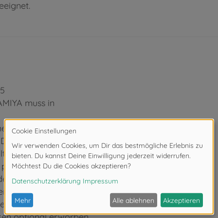
eeignet.
35
TAMIYA muss in
r Schritt für Schritt
. Die Aufbauanleitung
lten.
 passgenauen Einzelteile
er Teile kann nach
en.
Lieferumfang des
ssen optional erworben