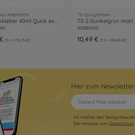
bau Klebstoffe
TS-Sprayfarben
Plastikkleber 40ml Quick extrad. Tamiya
TS-2 Dunkelgrün matt
182
300085002
 €
10,49 €
1 l = 174,75 €
1 l = 104,90 €
Hier zum Newslette
Ich möchte den Tamiya Newslett
Die Hinweise zum
Datenschutz