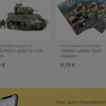
 Modellfahrzeuge 1:35
Merchandise & Kataloge
1:35 US M5A1 Leicht Pz.m.Mörser (4)
TAMIYA Leaflet 2025
313
500990313
9 €
0,79 €
Hier zum Newslette