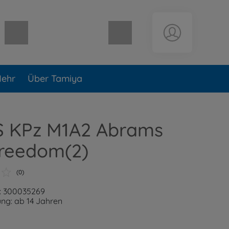
Warenkorb leer
ehr
Über Tamiya
US KPz M1A2 Abrams
Freedom(2)
(0)
: 300035269
ng: ab 14 Jahren