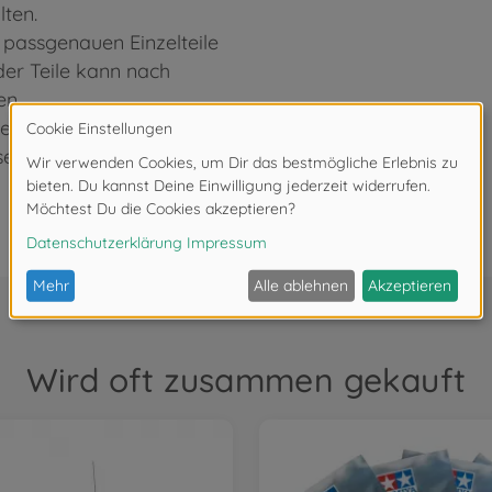
lten.
 passgenauen Einzelteile
er Teile kann nach
en.
Lieferumfang des
ssen optional erworben
Wird oft zusammen gekauft