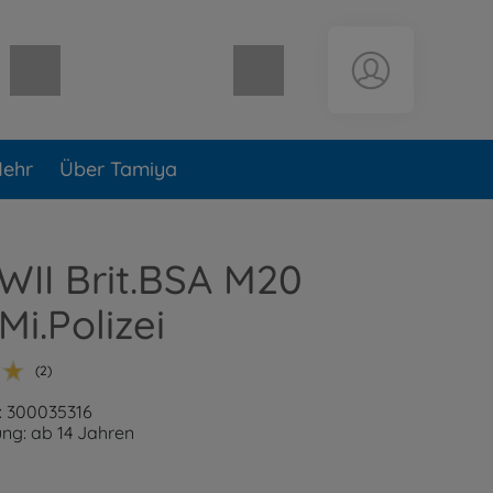
Warenkorb leer
ehr
Über Tamiya
WII Brit.BSA M20
Mi.Polizei
(2)
: 300035316
ng: ab 14 Jahren