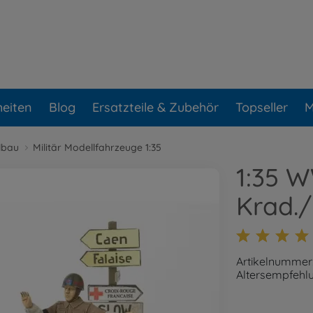
eiten
Blog
Ersatzteile & Zubehör
Topseller
M
lbau
Militär Modellfahrzeuge 1:35
1:35 W
Krad./
Artikelnummer
Altersempfehlu