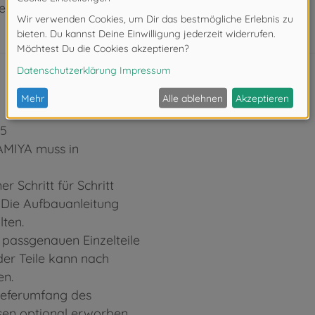
eeignet.
35
TAMIYA muss in
r Schritt für Schritt
. Die Aufbauanleitung
lten.
 passgenauen Einzelteile
er Teile kann nach
en.
Lieferumfang des
ssen optional erworben