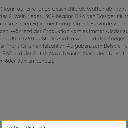
ann auf eine lange Geschichte als Waffenfabrikant z
s 2. Weltkrieges. 1939 begann BSA den Bau der Militä
zusätzlichen Equipment ausgestattet. Es wurde von ei
ben. Während der Produktion kam es immer wieder zu
 Tank. Über 126.000 Stück wurden während des Krieges 
der Front für eine Vielzahl an Aufgaben, zum Beispiel f
 RAF und der British Navy benutzt. Nach dem Krieg t
en 60er Jahren benutzt.