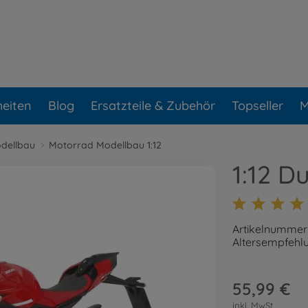
eiten
Blog
Ersatzteile & Zubehör
Topseller
M
dellbau
Motorrad Modellbau 1:12
1:12 D
Artikelnummer
Altersempfehlu
55,99 €
inkl. MwSt.