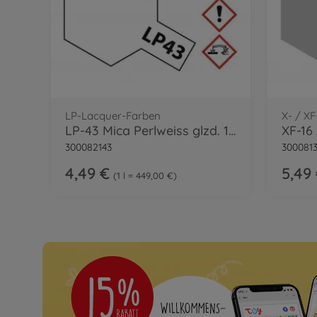
LP-Lacquer-Farben
X- / X
LP-43 Mica Perlweiss glzd. 10ml
XF-16
300082143
3000813
4,49 €
5,49
1 l = 449,00 €