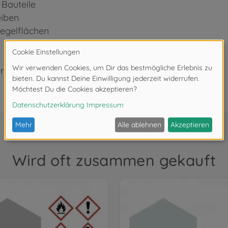
e Bauteile
eiben
piegelflächen
rkzeug und Farben benötigt
Wird oft zusammen gekauft