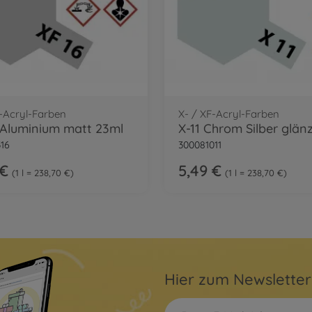
F-Acryl-Farben
X- / XF-Acryl-Farben
 Aluminium matt 23ml
16
300081011
 €
5,49 €
1 l = 238,70 €
1 l = 238,70 €
Hier zum Newslette