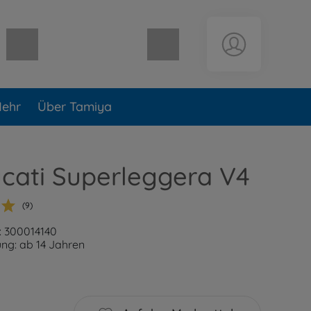
Warenkorb leer
ehr
Über Tamiya
ucati Superleggera V4
(9)
: 300014140
ng: ab 14 Jahren