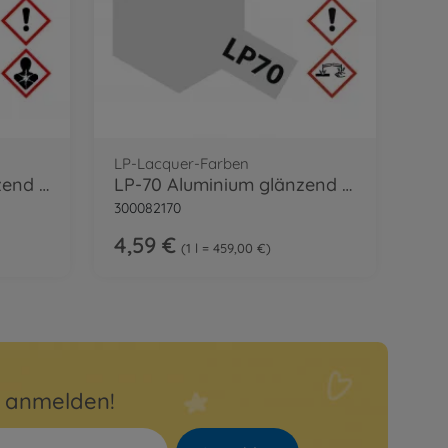
LP-Lacquer-Farben
X-11 Chrom Silber glänzend 23ml
LP-70 Aluminium glänzend 10ml
300082170
4,59 €
1 l = 459,00 €
r anmelden!