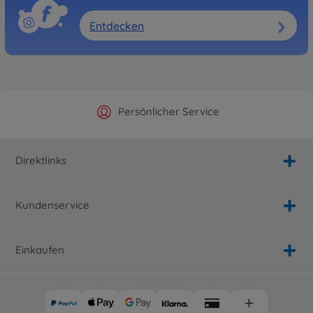
Entdecken
Offizieller Hersteller Shop
Versandkostenfrei ab 25€
Persönlicher Service
Schnelle Lieferung
Direktlinks
Kundenservice
Einkaufen