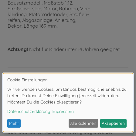
Bausatzmodell, Maßstab 1:12,
Straßenversion, Motor, Rahmen, Ver-
kleidung, Motorradständer, Straßen-
reifen, Abgasanlage, Anleitung,
Dekor, Länge 169 mm.
Achtung!
Nicht für Kinder unter 14 Jahren geeignet.
Produktdetails
- Detaillierter Modellbausatz im Maßstab 1:12
- Der qualitativ hochwertige Bausatz von TAMIYA
muss in
Eigenregie montiert werden.
- Der selbstständige Aufbau wird mithilfe einer Schritt
für Schritt
bzw. bebilderten Aufbauanleitung begleitet. Die