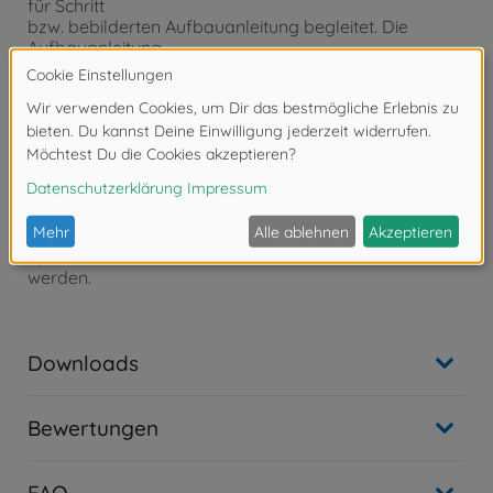
für Schritt
bzw. bebilderten Aufbauanleitung begleitet. Die
Aufbauanleitung
ist selbstverständlich im Lieferumfang enthalten.
- Auf Basis der Aufbauanleitung müssen die
passgenauen Einzelteile
zusammengefügt werden. Eine Lackierung der Teile
kann nach
eigenen Vorstellungen vorgenommen werden.
- Werkzeug, Klebstoff und Farben sind im
Lieferumfang des
Plastikbausatzes nicht enthalten. Diese müssen
optional erworben
werden.
Downloads
Bewertungen
FAQ