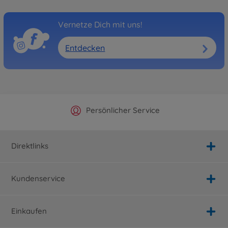
Vernetze Dich mit uns!
Entdecken
Offizieller Hersteller Shop
Versandkostenfrei ab 25€
Persönlicher Service
Schnelle Lieferung
Direktlinks
Kundenservice
Einkaufen