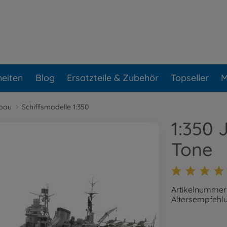
eiten
Blog
Ersatzteile & Zubehör
Topseller
M
lbau
Schiffsmodelle 1:350
1:350 
Tone
Artikelnummer
Altersempfehlu