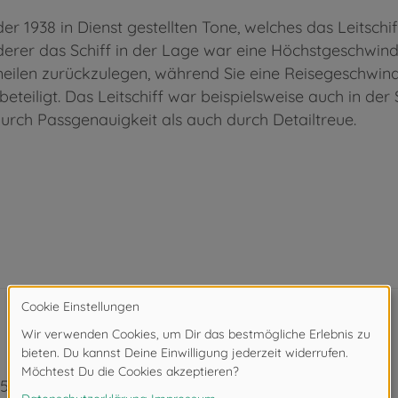
 1938 in Dienst gestellten Tone, welches das Leitschif
derer das Schiff in der Lage war eine Höchstgeschwindi
eilen zurückzulegen, während Sie eine Reisegeschwindig
 beteiligt. Das Leitschiff war beispielsweise auch in d
rch Passgenauigkeit als auch durch Detailtreue.
350