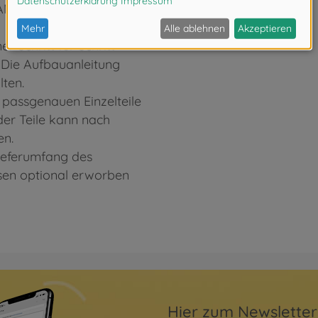
TAMIYA muss in
r Schritt für Schritt
. Die Aufbauanleitung
lten.
 passgenauen Einzelteile
er Teile kann nach
en.
Lieferumfang des
ssen optional erworben
Hier zum Newslette