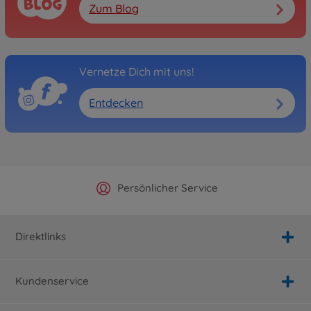
Zum Blog
Vernetze Dich mit uns!
Entdecken
Offizieller Hersteller Shop
Versandkostenfrei ab 25€
Persönlicher Service
Schnelle Lieferung
Direktlinks
Kundenservice