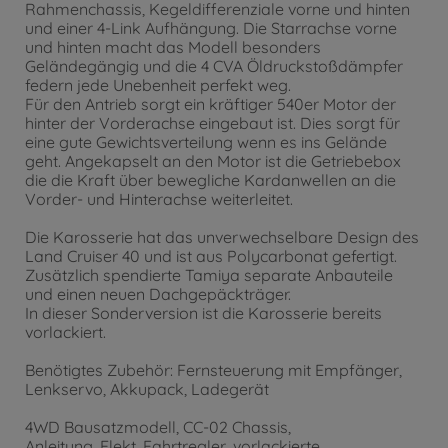
Rahmenchassis, Kegeldifferenziale vorne und hinten
und einer 4-Link Aufhängung. Die Starrachse vorne
und hinten macht das Modell besonders
Geländegängig und die 4 CVA Öldruckstoßdämpfer
federn jede Unebenheit perfekt weg.
Für den Antrieb sorgt ein kräftiger 540er Motor der
hinter der Vorderachse eingebaut ist. Dies sorgt für
eine gute Gewichtsverteilung wenn es ins Gelände
geht. Angekapselt an den Motor ist die Getriebebox
die die Kraft über bewegliche Kardanwellen an die
Vorder- und Hinterachse weiterleitet.
Die Karosserie hat das unverwechselbare Design des
Land Cruiser 40 und ist aus Polycarbonat gefertigt.
Zusätzlich spendierte Tamiya separate Anbauteile
und einen neuen Dachgepäckträger.
In dieser Sonderversion ist die Karosserie bereits
vorlackiert.
Benötigtes Zubehör: Fernsteuerung mit Empfänger,
Lenkservo, Akkupack, Ladegerät
4WD Bausatzmodell, CC-02 Chassis,
Anleitung, Elekt. Fahrtregler, vorlackierte