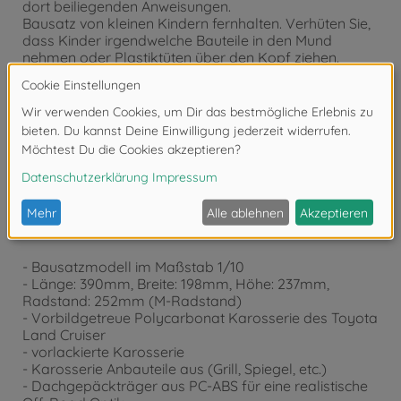
dort beiliegenden Anweisungen.
Bausatz von kleinen Kindern fernhalten. Verhüten Sie,
dass Kinder irgendwelche Bauteile in den Mund
nehmen oder Plastiktüten über den Kopf ziehen.
Achtung!
Nicht für Kinder unter 14 Jahren geeignet.
Produktdetails
- Bausatzmodell im Maßstab 1/10
- Länge: 390mm, Breite: 198mm, Höhe: 237mm,
Radstand: 252mm (M-Radstand)
- Vorbildgetreue Polycarbonat Karosserie des Toyota
Land Cruiser
- vorlackierte Karosserie
- Karosserie Anbauteile aus (Grill, Spiegel, etc.)
- Dachgepäckträger aus PC-ABS für eine realistische