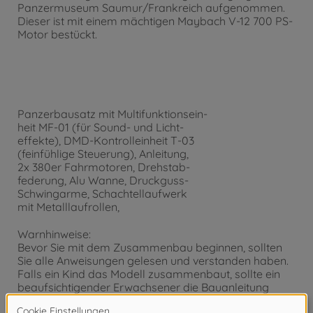
Panzermuseum Saumur/Frankreich aufgenommen.
Dieser ist mit einem mächtigen Maybach V-12 700 PS-
Motor bestückt.
Panzerbausatz mit Multifunktionsein-
heit MF-01 (für Sound- und Licht-
effekte), DMD-Kontrolleinheit T-03
(feinfühlige Steuerung), Anleitung,
2x 380er Fahrmotoren, Drehstab-
federung, Alu Wanne, Druckguss-
Schwingarme, Schachtellaufwerk
mit Metalllaufrollen,
Warnhinweise:
Bevor Sie mit dem Zusammenbau beginnen, sollten
Sie alle Anweisungen gelesen und verstanden haben.
Falls ein Kind das Modell zusammenbaut, sollte ein
beaufsichtigender Erwachsener die Bauanleitung
ebenfalls gelesen haben.