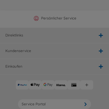
Offizieller Hersteller Shop
Versandkostenfrei ab 25€
Persönlicher Service
Schnelle Lieferung
Direktlinks
Kundenservice
Einkaufen
Service Portal