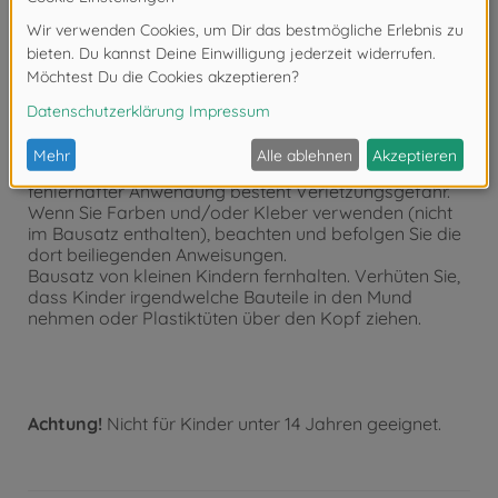
Beim Zusammenbau des Bausatzes werden
Werkzeuge einschließlich Messer verwendet. Zur
Vermeidung von Verletzungen ist gesonderte Vorsicht
angebracht.
Falls beim Zusammenbau Schwierigkeiten auftreten,
fragen Sie einen Erwachsenen, der die Arbeiten
überwacht oder einen Modellbauer mit RC
Erfahrungen bzw. Fachhändler.
Werkzeuge jeweils nur zweckbestimmt einsetzen. Bei
fehlerhafter Anwendung besteht Verletzungsgefahr.
Wenn Sie Farben und/oder Kleber verwenden (nicht
im Bausatz enthalten), beachten und befolgen Sie die
dort beiliegenden Anweisungen.
Bausatz von kleinen Kindern fernhalten. Verhüten Sie,
dass Kinder irgendwelche Bauteile in den Mund
nehmen oder Plastiktüten über den Kopf ziehen.
Achtung!
Nicht für Kinder unter 14 Jahren geeignet.