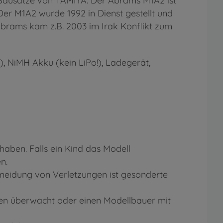
en Bausätze von TAMIYA. Der Abrams M1A2 ist
er M1A2 wurde 1992 in Dienst gestellt und
 Abrams kam z.B. 2003 im Irak Konflikt zum
, NiMH Akku (kein LiPo!), Ladegerät,
aben. Falls ein Kind das Modell
n.
eidung von Verletzungen ist gesonderte
ten überwacht oder einen Modellbauer mit