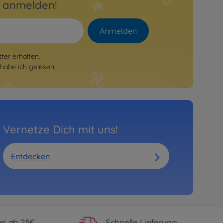
r anmelden!
Anmelden
er erhalten.
habe ich gelesen.
Vernetze Dich mit uns!
Entdecken
ei ab 25€
Schnelle Lieferung