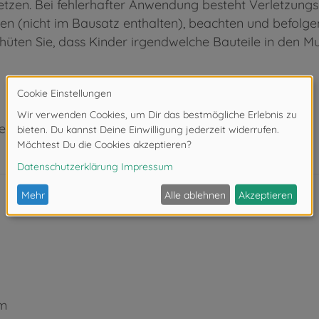
tzen. Bei fehlerhafter Anwendung besteht Verletzungs
 (nicht im Bausatz enthalten), beachten und befolgen
rhüten Sie, dass Kinder irgendwelche Bauteile in den 
eeignet.
mm