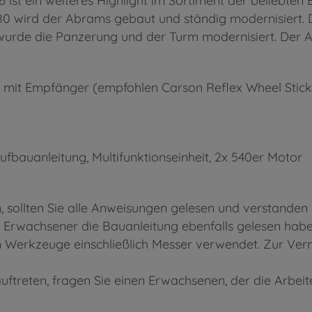
6 ist ein weiteres Highlight im Sortiment der beliebt
0 wird der Abrams gebaut und ständig modernisiert. D
So wurde die Panzerung und der Turm modernisiert. Der
 mit Empfänger (empfohlen Carson Reflex Wheel Stick)
ufbauanleitung, Multifunktionseinheit, 2x 540er Motor
ollten Sie alle Anweisungen gelesen und verstanden h
 Erwachsener die Bauanleitung ebenfalls gelesen habe
rkzeuge einschließlich Messer verwendet. Zur Verm
ftreten, fragen Sie einen Erwachsenen, der die Arbei