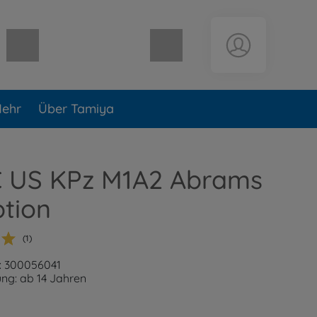
Warenkorb leer
ehr
Über Tamiya
RC US KPz M1A2 Abrams
ption
(1)
: 300056041
ng: ab 14 Jahren