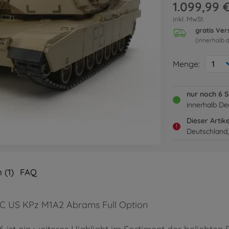
1.099,99 
inkl. MwSt.
gratis Ve
(innerhalb 
Menge:
1
nur noch 6 
innerhalb De
Dieser Artik
!
Deutschland,
 (1)
FAQ
6 RC US KPz M1A2 Abrams Full Option