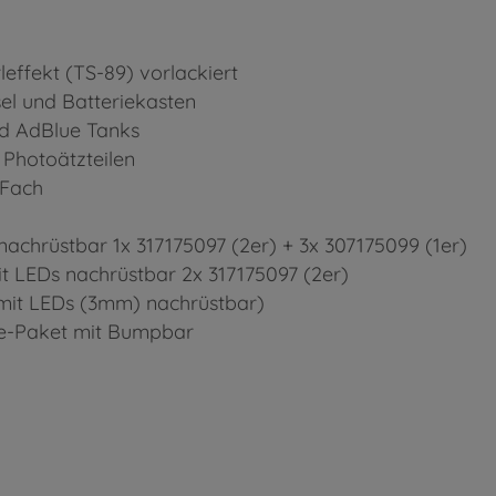
leffekt (TS-89) vorlackiert
sel und Batteriekasten
und AdBlue Tanks
 Photoätzteilen
 Fach
achrüstbar 1x 317175097 (2er) + 3x 307175099 (1er)
 LEDs nachrüstbar 2x 317175097 (2er)
 mit LEDs (3mm) nachrüstbar)
e-Paket mit Bumpbar