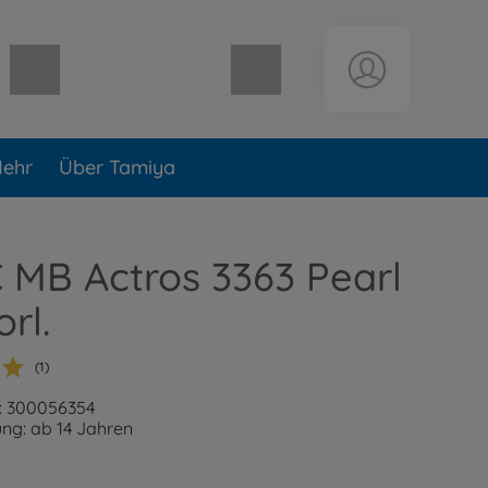
Warenkorb leer
ehr
Über Tamiya
C MB Actros 3363 Pearl
rl.
(1)
: 300056354
ng: ab 14 Jahren