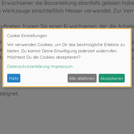
 Erwachsener die Bauanleitung ebenfalls gelesen habe
rkzeuge einschließlich Messer verwendet. Zur Verm
ftreten, fragen Sie einen Erwachsenen, der die Arbei
tzen. Bei fehlerhafter Anwendung besteht Verletzungs
 (nicht im Bausatz enthalten), beachten und befolgen
rhüten Sie, dass Kinder irgendwelche Bauteile in den 
eeignet.