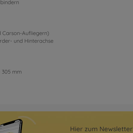
rbindern
d Carson-Aufliegern)
rder- und Hinterachse
he 305 mm
Hier zum Newslette