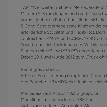
TAMIYA erweitert mit dem Mercedes-Benz A
Mit dem 538 mm langen und rund 3 kg schw
vorne kippbaren Fahrerhaus findet sich die
3-Gang-Schaltgetriebe seine Kraft an die b
erforderliche Stabilität und Flexibilität. D
zahlreichen TAMIYA und CARSON-MODEL SPORT
Sound- und Lichtfunktionen des Vorbildes si
Bluetec) mit 463 kW (630 PS) angetrieben u
Debüt 2011 und wurde 2012 zum „Truck oft 
Benötigtes Zubehör:
6-Kanal Fernsteuerung (empfohlen Carson Ref
den Betrieb die TAMIYA Multifunktionseinh
Mercedes-Benz Actros 3363 GigaSpace
Modellbausatz, vorlackierte ABS Kunst-
stoff-Karosserie mit Aeropaket, Alu