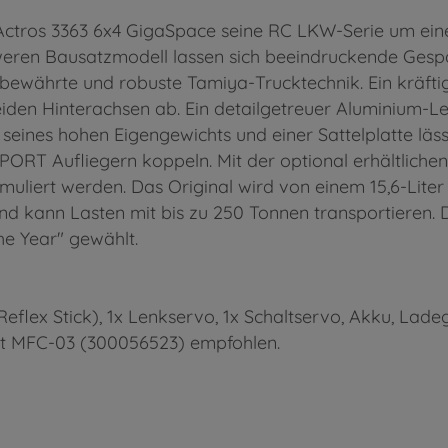
ctros 3363 6x4 GigaSpace seine RC LKW-Serie um ein
eren Bausatzmodell lassen sich beeindruckende Ges
 bewährte und robuste Tamiya-Trucktechnik. Ein kräftig
eiden Hinterachsen ab. Ein detailgetreuer Aluminium-L
ank seines hohen Eigengewichts und einer Sattelplatte l
 Aufliegern koppeln. Mit der optional erhältlichen M
muliert werden. Das Original wird von einem 15,6-Lite
nd kann Lasten mit bis zu 250 Tonnen transportieren. 
he Year" gewählt.
lex Stick), 1x Lenkservo, 1x Schaltservo, Akku, Ladege
eit MFC-03 (300056523) empfohlen.