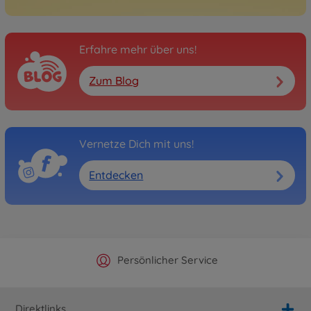
Erfahre mehr über uns!
Zum Blog
Vernetze Dich mit uns!
Entdecken
Offizieller Hersteller Shop
Versandkostenfrei ab 25€
Persönlicher Service
Schnelle Lieferung
Direktlinks