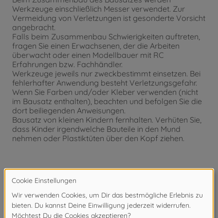
Werkzeuge einschließlich Messer verwendet. Zur
Vermeidung von Verletzungen ist gesonderte Vorsicht
angebracht.
Falls beim Zusammenbau Schwierigkeiten auftreten,
fragen Sie einen Erwachsenen, der die Arbeiten
überwacht oder einen Modellbauer mit RC
Erfahrungen bzw. Fachhändler.
Werkzeuge jeweils nur zweckbestimmt einsetzen. Bei
fehlerhafter Anwendung besteht Verletzungsgefahr.
Wenn Sie Farben und/oder Kleber verwenden (nicht
im Bausatz enthalten), beachten und befolgen Sie die
dort beiliegenden Anweisungen.
Bausatz von kleinen Kindern fernhalten. Verhüten Sie,
dass Kinder irgendwelche Bauteile in den Mund
nehmen oder Plastiktüten über den Kopf ziehen.
Achtung!
Nicht für Kinder unter 14 Jahren geeignet.