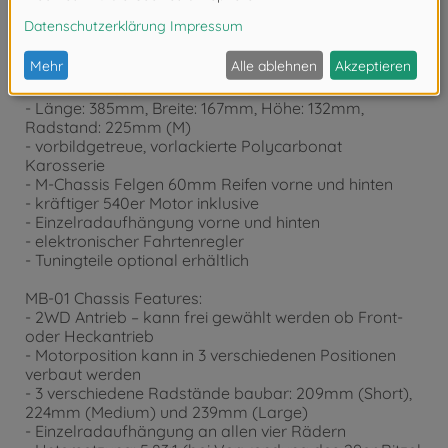
Produktdetails
- Bausatzmodell im Maßstab 1/10
- MB-01 Chassis mit 2WD Antrieb
- Länge: 385mm, Breite: 167mm, Höhe: 132mm,
Radstand: 225mm (M)
- vorbildgetreue, vorlackierte Polycarbonat
Karosserie
- M-Chassis Felgen 60mm Reifen vorne und hinten
- kräftiger 540er Motor inklusive
- Einzelradaufhängung vorne und hinten
- elektronischer Fahrtenregler
- Tuningteile optional erhältlich
MB-01 Chassis Features:
- 2WD Antrieb – kann frei gewählt werden ob Front-
oder Heckantrieb
- Motorposition kann in 3 verschiedenen Positionen
verbaut werden
- 3 verschiedene Radstände baubar: 209mm (Short),
224mm (Medium) und 239mm (Large)
- Einzelradaufhängung an allen vier Rädern