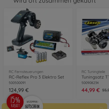
Wird oft zusammen gekauft
RC Fernsteuerungen
RC Tuningteile
RC-Reflex Pro 3 Elektro Set
Tuningsatz T
500500091
500908234
124,99 €
44,99 €
55,