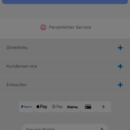
Offizieller Hersteller Shop
Versandkostenfrei ab 25€
Persönlicher Service
Schnelle Lieferung
Direktlinks
Kundenservice
Einkaufen
Service Portal