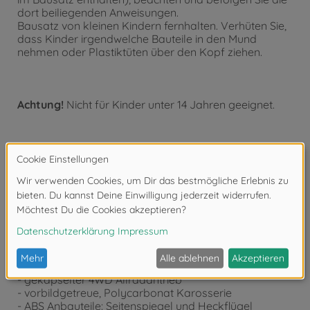
dort beiliegenden Anweisungen.
Bausatz von kleinen Kindern fernhalten. Verhüten Sie,
dass Kinder irgendwelche Bauteile in den Mund
nehmen oder Plastiktüten über den Kopf ziehen.
Achtung!
Nicht für Kinder unter 14 Jahren geeignet.
Produktdetails
Bausatzmodell im Maßstab 1/10
- Einsteigerfreundliches TT-02 Chassis - extrem
robust
- Länge: 434mm, Breite: 194mm, Höhe: 120mm,
Radstand: 257mm
- gekapselter 4WD Allradantrieb
- vorbildgetreue, Polycarbonat Karosserie
- ABS Anbauteile: Seitenspiegel und Heckflügel