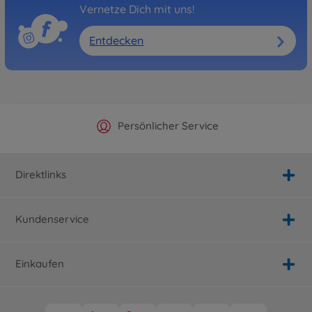
Vernetze Dich mit uns!
Entdecken
Offizieller Hersteller Shop
Versandkostenfrei ab 25€
Persönlicher Service
Schnelle Lieferung
Direktlinks
Kundenservice
Einkaufen