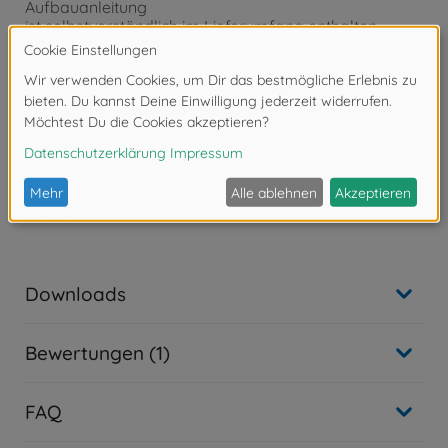
Aufbauanleitung
ist selbstverständlich im Lieferumfang enthalten.
- Auf Basis der Aufbauanleitung müssen die
passgenauen Einzelteile
zusammengefügt werden. Eine Lackierung der Teile
kann nach
eigenen Vorstellungen vorgenommen werden.
- Werkzeug, Klebstoff und Farben sind im
Lieferumfang des
Plastikbausatzes nicht enthalten. Diese müssen
optional erworben
werden.
Downloads
Bewertungen (1)
FAQ