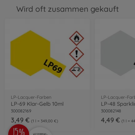
Wird oft zusammen gekauft
LP-Lacquer-Farben
LP-Lacquer-Far
LP-69 Klar-Gelb 10ml
300082169
300082148
3,49 €
4,49 €
1 l = 349,00 €
1 l = 