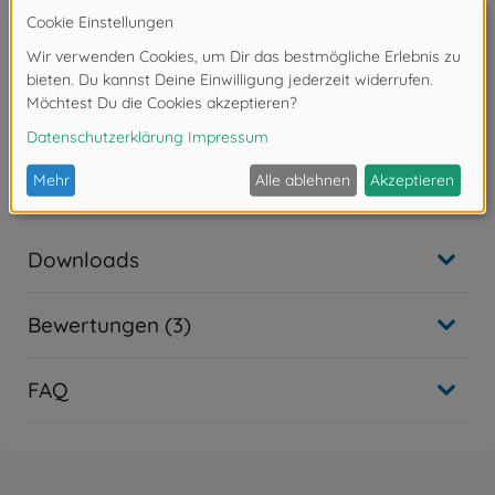
passgenauen Einzelteile
zusammengefügt werden. Eine Lackierung der Teile
kann nach
eigenen Vorstellungen vorgenommen werden.
- Werkzeug, Klebstoff und Farben sind im
Lieferumfang des
Plastikbausatzes nicht enthalten. Diese müssen
optional erworben
werden.
Downloads
Bewertungen (3)
FAQ