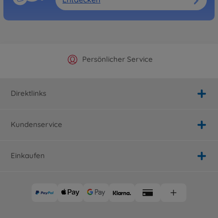
Offizieller Hersteller Shop
Versandkostenfrei ab 25€
Persönlicher Service
Schnelle Lieferung
Direktlinks
Kundenservice
Einkaufen