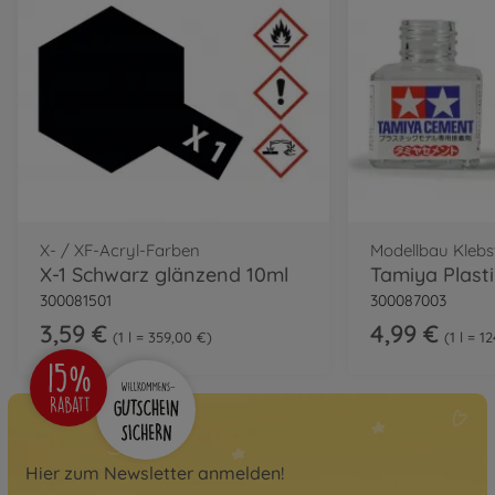
X- / XF-Acryl-Farben
Modellbau Klebs
X-1 Schwarz glänzend 10ml
Tamiya Plast
300081501
300087003
3,59 €
4,99 €
1 l = 359,00 €
1 l = 1
Hier zum Newsletter anmelden!