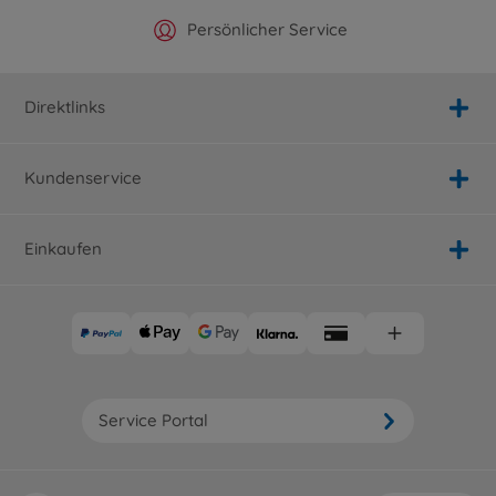
Offizieller Hersteller Shop
Versandkostenfrei ab 25€
Persönlicher Service
Schnelle Lieferung
Direktlinks
Kundenservice
Einkaufen
Service Portal