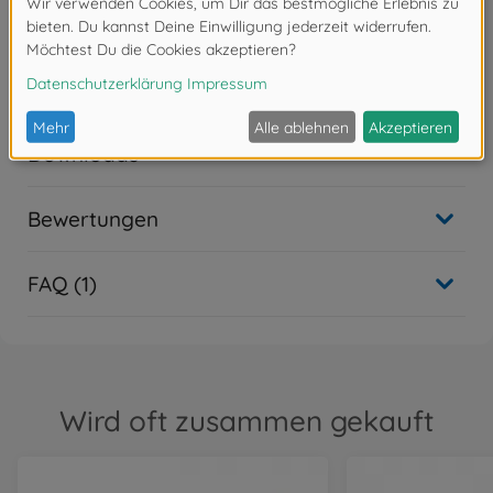
Lieferumfang des
Plastikbausatzes nicht enthalten. Diese müssen
optional erworben
werden.
Downloads
Bewertungen
FAQ (1)
Wird oft zusammen gekauft