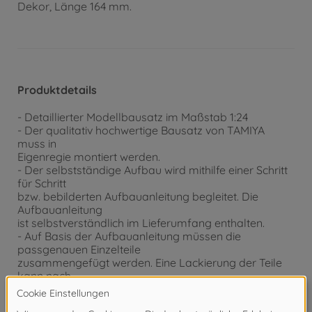
Dekor, Länge 164 mm.
Produktdetails
- Detaillierter Modellbausatz im Maßstab 1:24
- Der qualitativ hochwertige Bausatz von TAMIYA
muss in
Eigenregie montiert werden.
- Der selbstständige Aufbau wird mithilfe einer Schritt
für Schritt
bzw. bebilderten Aufbauanleitung begleitet. Die
Aufbauanleitung
ist selbstverständlich im Lieferumfang enthalten.
- Auf Basis der Aufbauanleitung müssen die
passgenauen Einzelteile
zusammengefügt werden. Eine Lackierung der Teile
kann nach
eigenen Vorstellungen vorgenommen werden.
- Werkzeug, Klebstoff und Farben sind im