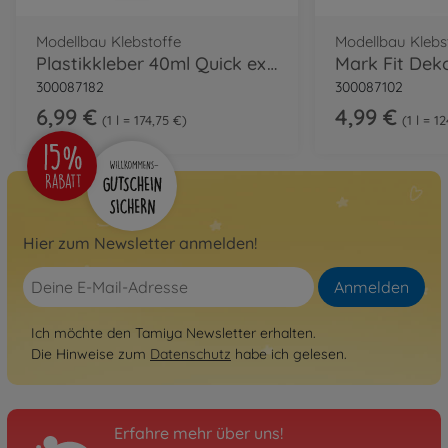
Modellbau Klebstoffe
Modellbau Klebs
Plastikkleber 40ml Quick extrad. Tamiya
300087182
300087102
6,99 €
4,99 €
1 l = 174,75 €
1 l = 1
Hier zum Newsletter anmelden!
Anmelden
Ich möchte den Tamiya Newsletter erhalten.
Die Hinweise zum
Datenschutz
habe ich gelesen.
Erfahre mehr über uns!