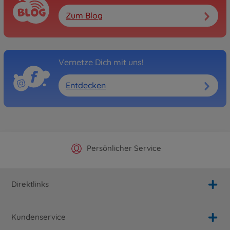
Zum Blog
Vernetze Dich mit uns!
Entdecken
Offizieller Hersteller Shop
Versandkostenfrei ab 25€
Persönlicher Service
Schnelle Lieferung
Direktlinks
Kundenservice