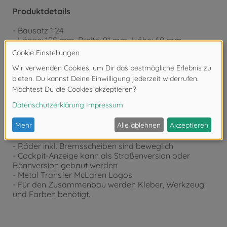
Produktdetails
- Bausatz 1:24
- Länge: 198 mm, Breite: 91 mm, Höhe: 60 mm
- sehr detailgetreuer Nachbau des sehr flachen
Designs des McLaren Senna Hypercars
- Einzel-Monocoque mit separaten Anbauteilen wie im
Original
- Die Baugruppen wurden so abgestimmt, das diese
zusammen lackiert werden können, um den
Zusammenbau möglichst einfach zu gestalten.
- vorbildgetreuer V8 Twin Turbo Motor, sichtbar
- kann als EU, U.S. oder japanische Version gebaut
werden
- Räder inkl. Bremsscheiben sind beweglich
- Cockpit-Anzeige kann als Straßenversion oder
Rennversion gebaut werden
- Metal Transfer McLaren Logos
- Für den Zusammenbau werden Kleber, Werkzeug
und Farben benötigt.