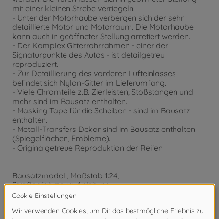
mit einer kleinen Strebe verriegeln.
- Unter der Motorhaube verbergen sich der sehr
detaillierte Motor und Motorraum. Die Motorhaube
kann auch in geöffneter Stellung arretiert werden.
- Der Komplex Gitterrohrrahmen - einer der
Signaturpunkte des Autos - ist detailgetreu
reproduziert.
- Zur Detaillierung des vorderen Lufteinlasses
befindet sich Nylon-Gitter im Lieferumfang.
- Viele Chromteile z.B. Zierleisten, Stoßstangen und
mehr sind im Bausatz enthalten.
- Masking Tape für die Scheiben - sind im Bausatz
enthalten.
- Metall-Transfers Dekor sind im Bausatz enthalten
(Spiegelflächen, Embleme).
- Originalgetreue Reproduktion der Reifen
Bausatzmodell, Maßstab 1:24,
Straßenfahrzeug, Anleitung,
Dekor, Länge 188 mm.