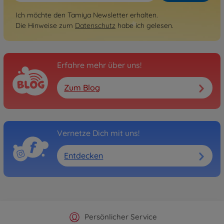
Ich möchte den Tamiya Newsletter erhalten.
Die Hinweise zum
Datenschutz
habe ich gelesen.
Erfahre mehr über uns!
Zum Blog
Vernetze Dich mit uns!
Entdecken
Offizieller Hersteller Shop
Versandkostenfrei ab 25€
Persönlicher Service
Schnelle Lieferung