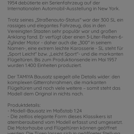
1954 debütierte ein Serienfahrzeug auf der
Internationalen Automobil-Ausstellung in New York.
Trotz seines „Straßenauto-Status" war der 300 SL ein
rassiges und elegantes Fahrzeug, das in den
Vereinigten Staaten sehr populär war und großen
Anklang fand. Er verfügt über einen 3-Liter-Reihen-6-
Zylinder Motor - daher auch die „300" in seinem
Namen-, eine extrem leichte Karosserie - SL steht für
„Sport Leicht" bzw. „Leicht Sport"- und die markanten
Flügeltüren. Bis zum Produktionsende im Mai 1957
wurden 1.400 Einheiten produziert.
Der TAMIYA Bausatz spiegelt alle Details wider: den
komplexen Gitterrohrrahmen, die markanten
Flügeltüren und noch viele weitere – somit steht das
Modell dem Original in nichts nach.
Produktdetails:
- Modell-Bausatz im Maßstab 1:24
- Die zeitlos elegante Form dieses Klassikers ist
atemberaubend vom Modell erfasst und umgesetzt.
Die Motorhaube und Flügeltüren können geöffnet
werden. Die Türen lassen sich in geöffneter Stellung