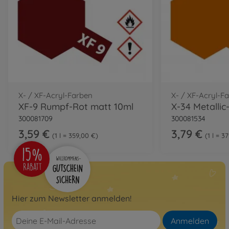
X- / XF-Acryl-Farben
X- / XF-Acryl-F
XF-9 Rumpf-Rot matt 10ml
300081709
300081534
3,59 €
3,79 €
1 l = 359,00 €
1 l = 3
Hier zum Newsletter anmelden!
Anmelden