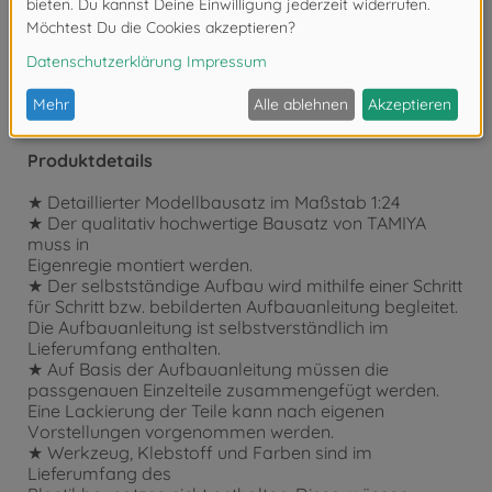
Achtung!
Nicht für Kinder unter 14 Jahren geeignet.
Produktdetails
★ Detaillierter Modellbausatz im Maßstab 1:24
★ Der qualitativ hochwertige Bausatz von TAMIYA
muss in
Eigenregie montiert werden.
★ Der selbstständige Aufbau wird mithilfe einer Schritt
für Schritt bzw. bebilderten Aufbauanleitung begleitet.
Die Aufbauanleitung ist selbstverständlich im
Lieferumfang enthalten.
★ Auf Basis der Aufbauanleitung müssen die
passgenauen Einzelteile zusammengefügt werden.
Eine Lackierung der Teile kann nach eigenen
Vorstellungen vorgenommen werden.
★ Werkzeug, Klebstoff und Farben sind im
Lieferumfang des