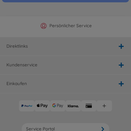
Offizieller Hersteller Shop
Versandkostenfrei ab 25€
Persönlicher Service
Schnelle Lieferung
Direktlinks
Kundenservice
Einkaufen
Service Portal