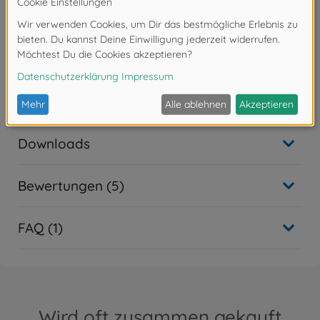
- Auf Basis der Aufbauanleitung müssen die
passgenauen Einzelteile zusammengefügt werden.
Eine Lackierung der Teile kann nach eigenen
Vorstellungen vorgenommen werden.
- Werkzeug, Klebstoff und Farben sind im
Lieferumfang des Plastikbausatzes nicht enthalten.
Diese müssen optional erworben werden.
Downloads
Bewertungen (5)
FAQ (1)
Wird oft zusammen gekauft