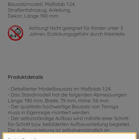
Bausatzmodell, Maßstab 1:24,
Straßenfahrzeug, Anleitung,
Dekor, Länge 190 mm.
Achtung!
Nicht geeignet für Kinder unter 3
Jahren. Erstickungsgefahr durch Kleinteile.
Produktdetails
- Detaillierter Modellbausatz im Maßstab 1:24.
- Das Standmodell hat die folgenden Abmessungen:
Länge: 190 mm, Breite: 79 mm, Höhe: 56 mm
- Der qualitativ hochwertige Bausatz von Tamiya
muss in Eigenregie montiert werden.
- Der selbstständige Aufbau wird mithilfe einer Schritt-
für-Schritt bzw. bebilderten Aufbauanleitung begleitet.
Die Aufbauanleitung ist selbstverständlich im
Lieferumfang enthalten.