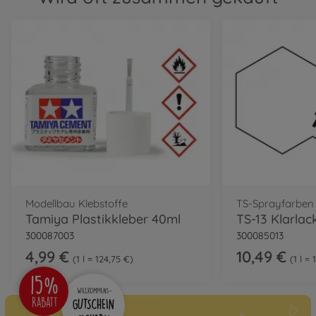
Modellbau Klebstoffe
TS-Sprayfarben
Tamiya Plastikkleber 40ml
300087003
300085013
4,99 €
10,49 €
1 l = 124,75 €
1 l =