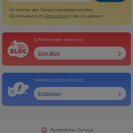
Ich möchte den Tamiya Newsletter erhalten.
Die Hinweise zum
Datenschutz
habe ich gelesen.
Erfahre mehr über uns!
Zum Blog
Vernetze Dich mit uns!
Entdecken
Offizieller Hersteller Shop
Versandkostenfrei ab 25€
Persönlicher Service
Schnelle Lieferung