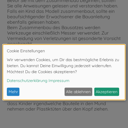
Bevor Sie mit dem Zusammenbau beginnen, sollten
Sie alle Anweisungen gelesen und verstanden haben.
Falls ein Kind das Modell zusammenbaut, sollte ein
beaufsichtigender Erwachsener die Bauanleitung
ebenfalls gelesen haben.
Beim Zusammenbau des Bausatzes werden
Werkzeuge einschließlich Messer verwendet. Zur
Vermeidung von Verletzungen ist gesonderte Vorsicht
angebracht.
Falls beim Zusammenbau Schwierigkeiten auftreten,
fragen Sie einen Erwachsenen, der die Arbeiten
überwacht oder einen Modellbauer mit RC
Erfahrungen bzw. Fachhändler.
Werkzeuge jeweils nur zweckbestimmt einsetzen. Bei
fehlerhafter Anwendung besteht Verletzungsgefahr.
Wenn Sie Farben und/oder Kleber verwenden (nicht
im Bausatz enthalten), beachten und befolgen Sie die
dort beiliegenden Anweisungen.
Bausatz von kleinen Kindern fernhalten. Verhüten Sie,
dass Kinder irgendwelche Bauteile in den Mund
nehmen oder Plastiktüten über den Kopf ziehen.