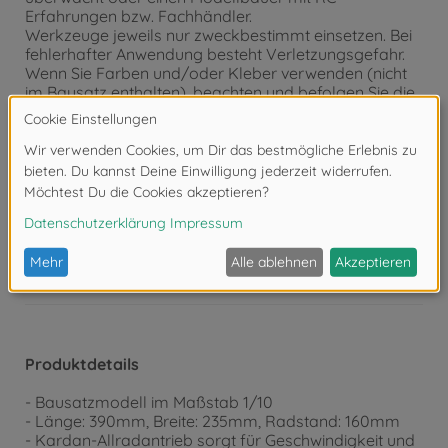
Erfahrungen bzw. Fachhändler.
Werkzeuge jeweils nur zweckbestimmt einsetzen. Bei
fehlerhafter Anwendung besteht Verletzungsgefahr.
Wenn Sie Farben und/oder Kleber verwenden (nicht
im Bausatz enthalten), beachten und befolgen Sie die
dort beiliegenden Anweisungen.
Bausatz von kleinen Kindern fernhalten. Verhüten Sie,
dass Kinder irgendwelche Bauteile in den Mund
nehmen oder Plastiktüten über den Kopf ziehen.
Achtung!
Nicht für Kinder unter 14 Jahren geeignet.
Produktdetails
- Bausatzmodell im Maßstab 1/10
- Länge: 390mm, Breite: 235mm, Radstand: 160mm
- Kardan-Allradantrieb sorgt für Geschwindigkeit und