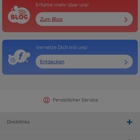
Erfahre mehr über uns!
Zum Blog
Vernetze Dich mit uns!
Entdecken
Offizieller Hersteller Shop
Versandkostenfrei ab 25€
Persönlicher Service
Schnelle Lieferung
Direktlinks