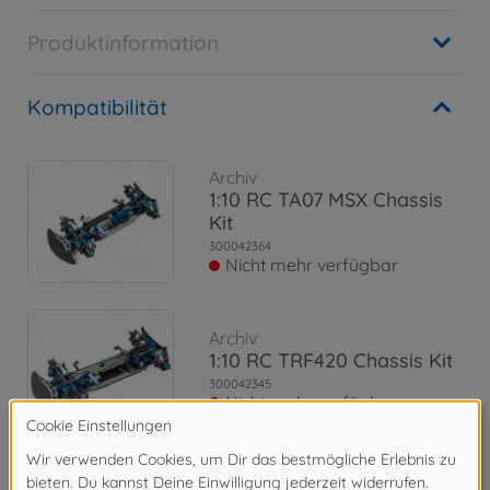
Produktinformation
Kompatibilität
Archiv
1:10 RC TA07 MSX Chassis
Kit
300042364
Nicht mehr verfügbar
Archiv
1:10 RC TRF420 Chassis Kit
300042345
Nicht mehr verfügbar
Archiv