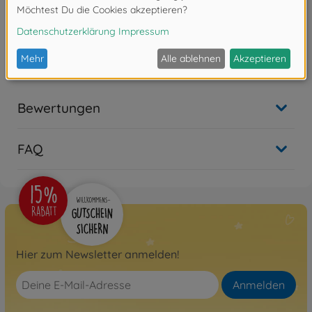
1:10 RC TRF420X Chassis
Kit
300042382
Nicht mehr verfügbar
Bewertungen
FAQ
Hier zum Newsletter anmelden!
Anmelden