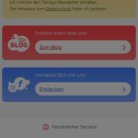
Ich möchte den Tamiya Newsletter erhalten.
Die Hinweise zum
Datenschutz
habe ich gelesen.
Erfahre mehr über uns!
Zum Blog
Vernetze Dich mit uns!
Entdecken
Offizieller Hersteller Shop
Versandkostenfrei ab 25€
Persönlicher Service
Schnelle Lieferung