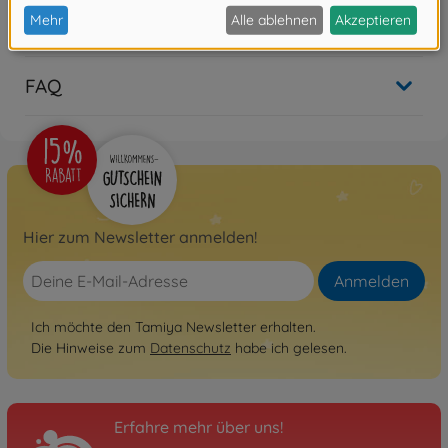
Bewertungen
FAQ
Hier zum Newsletter anmelden!
Anmelden
Ich möchte den Tamiya Newsletter erhalten.
Die Hinweise zum
Datenschutz
habe ich gelesen.
Erfahre mehr über uns!