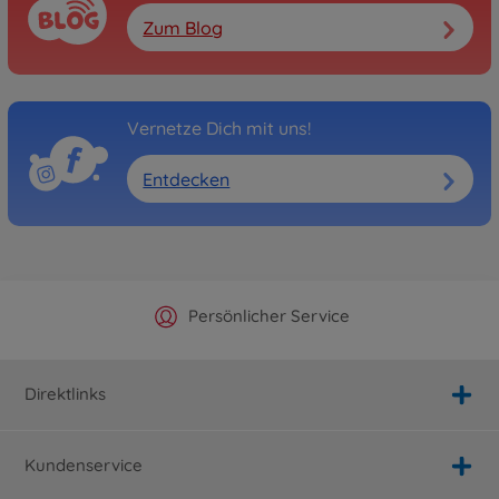
Zum Blog
Vernetze Dich mit uns!
Entdecken
Offizieller Hersteller Shop
Versandkostenfrei ab 25€
Persönlicher Service
Schnelle Lieferung
Direktlinks
Kundenservice