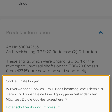
Ungarn
Produktinformation
Art.Nr.: 300042363
Art.bezeichnung: TRF420 Radachse (2) D-Kardan
These shafts, which were originally a part of the
revamped universal shafts on the TRF420 Chassis
(Item 42345), are now to be sold separately.
Item Contents/Information
• Axle Shafts x2
• Compatible with double cardan drive shafts.
*Requires 4mm thickness bearings if fitting to chassis
other than the TRF420.