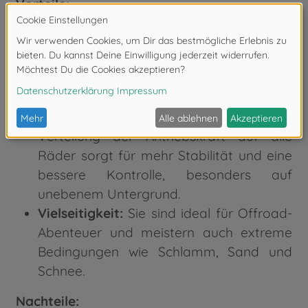
Vorteile:
Bessere Traktion:
4WD-Buggys bieten
durch den Antrieb aller vier Räder eine
bessere Traktion, was besonders in
schwierigem Gelände von Vorteil ist.
Bessere Kontrolle und Stabilität:
Die
Verteilung der Antriebskraft auf alle
Räder sorgt für mehr Stabilität und eine
bessere Kontrolle, besonders auf
unebenem Untergrund.
Vielseitigkeit:
Sie sind ideal für Offroad-
Abenteuer und meistern auch extreme
Bedingungen wie Schlamm, Sand und
Schnee.
Nachteile: