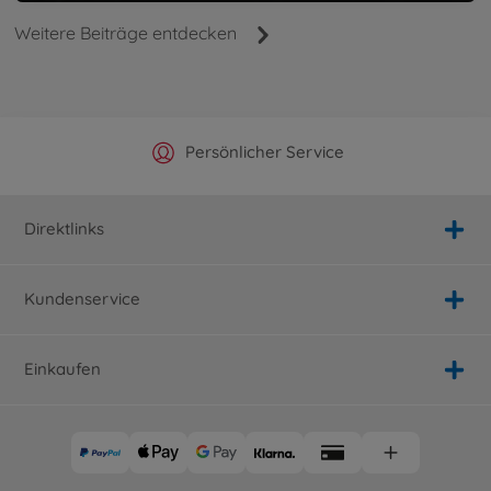
Weitere Beiträge entdecken
Offizieller Hersteller Shop
Versandkostenfrei ab 25€
Persönlicher Service
Schnelle Lieferung
Direktlinks
Kundenservice
Einkaufen