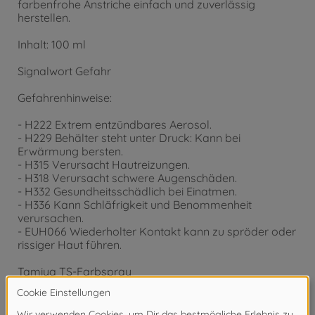
farbenfrohe Anstriche einfach und zuverlässig
herstellen.
Inhalt: 100 ml
Signalwort Gefahr
Gefahrenhinweise:
- H222 Extrem entzündbares Aerosol.
- H229 Behälter steht unter Druck: Kann bei
Erwärmung bersten.
- H315 Verursacht Hautreizungen.
- H318 Verursacht schwere Augenschäden.
- H332 Gesundheitsschädlich bei Einatmen.
- H336 Kann Schläfrigkeit und Benommenheit
verursachen.
- EUH066 Wiederholter Kontakt kann zu spröder oder
rissiger Haut führen.
Tamiya TS-Farbspray
TS-80 Klarlack matt
Inhalt: 100 ml