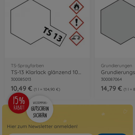
TS-Sprayfarben
Grundierungen
TS-13 Klarlack glänzend 100ml
300085013
300087064
10,49 €
14,79 €
1 l = 104,90 €
1 l = 
Hier zum Newsletter anmelden!