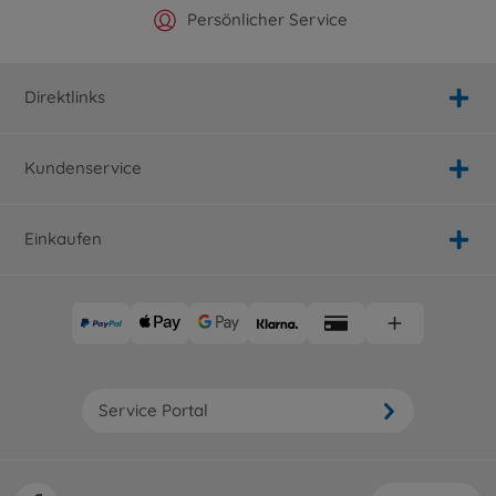
Offizieller Hersteller Shop
Versandkostenfrei ab 25€
Persönlicher Service
Schnelle Lieferung
Direktlinks
Kundenservice
Einkaufen
Service Portal