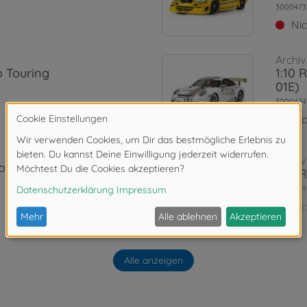
3000473
Ni
Archiv
o Touring
1:10 
01E)
3000474
Ni
Archiv
obra R '95
1:10 
3000474
Ni
Archiv
 lack. TT-
Alle anzeigen
1:10 
TT-0
3000577