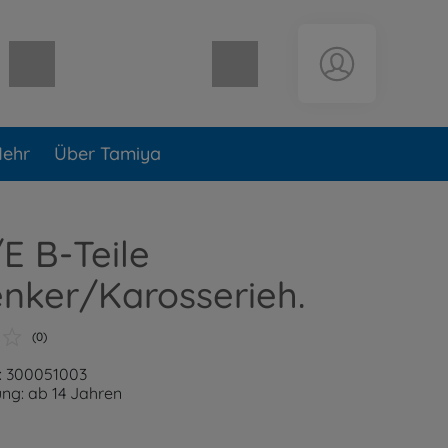
Warenkorb leer
ehr
Über Tamiya
E B-Teile
nker/Karosserieh.
(0)
: 300051003
ng: ab 14 Jahren