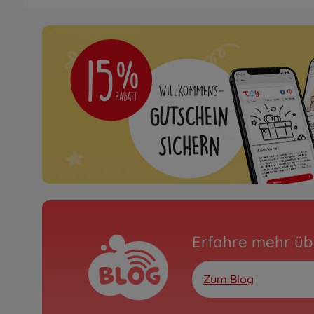
Nicht mehr verfügbar
Archiv
1:10 RC XB Suzuki SX4
300057777
Nicht mehr verfügbar
Archiv
1:10 RC XB Nissan GT-R
01E
300057779
Nicht mehr verfügbar
Archiv
Erfahre mehr üb
1:10 RC XB Porsche 91
TT-01E
300057784
Zum Blog
Nicht mehr verfügbar