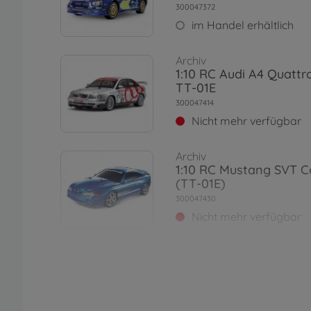
300047372
im Handel erhältlich
Archiv
1:10 RC Audi A4 Quattr
TT-01E
300047414
Nicht mehr verfügbar
Archiv
1:10 RC Mustang SVT C
(TT-01E)
300047430
Nicht mehr verfügbar
Archiv
1:10 RC VW Scirocco GT
01E
300047452