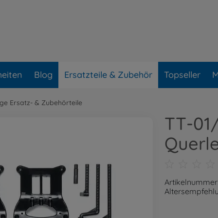
eiten
Blog
Ersatzteile & Zubehör
Topseller
M
ge Ersatz- & Zubehörteile
TT-01/
Querle
Artikelnummer
Altersempfehlu