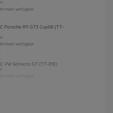
79
cht mehr verfügbar
RC Porsche 911 GT3 Cup08 (TT-
29
cht mehr verfügbar
RC VW Scirocco GT (TT-01E)
51
cht mehr verfügbar
RC XB Porsche 911 GT3 Cup07
1E
76