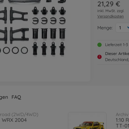
21,29 €
inkl. MwSt. zzgl.
Versandkosten
Menge:
1
Lieferzeit 1
Dieser Artik
!
Deutschland,
gen
FAQ
Onroad (2WD/4WD)
Archiv
za WRX 2004
1:10 
TT-0