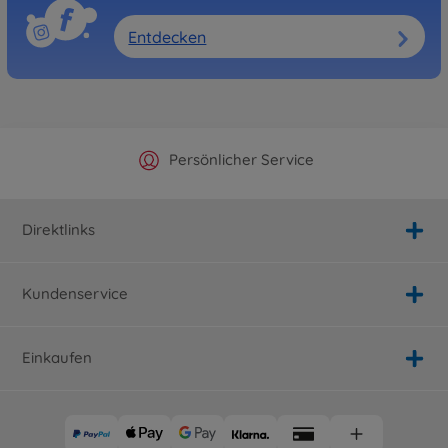
Entdecken
Offizieller Hersteller Shop
Versandkostenfrei ab 25€
Persönlicher Service
Schnelle Lieferung
Direktlinks
Kundenservice
Einkaufen