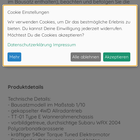
im Bausatz enthalten), beachten und befolgen Sie die
dort beiliegenden Anweisungen.
Bausatz von kleinen Kindern fernhalten. Verhüten Sie,
dass Kinder irgendwelche Bauteile in den Mund
nehmen oder Plastiktüten über den Kopf ziehen.
Achtung!
Nicht für Kinder unter 14 Jahren geeignet.
Produktdetails
Technische Details:
- Bausatzmodell im Maßstab 1/10
- gekapselter 4WD Allradantrieb
- TT-01 Type E Wannerahmenchassis
- vorbildgetreue, durchsichtige Subaru WRX 2004
Polycarbonatkarosserie
- kräftiger 540er Torque Tuned Elektromotor