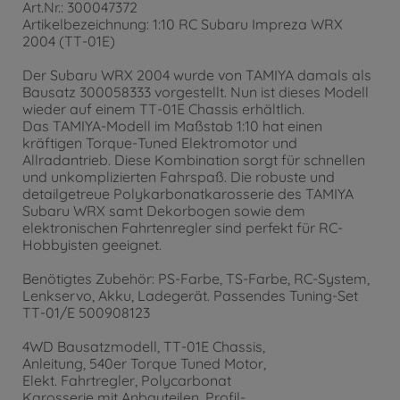
Art.Nr.: 300047372
Artikelbezeichnung: 1:10 RC Subaru Impreza WRX
2004 (TT-01E)
Der Subaru WRX 2004 wurde von TAMIYA damals als
Bausatz 300058333 vorgestellt. Nun ist dieses Modell
wieder auf einem TT-01E Chassis erhältlich.
Das TAMIYA-Modell im Maßstab 1:10 hat einen
kräftigen Torque-Tuned Elektromotor und
Allradantrieb. Diese Kombination sorgt für schnellen
und unkomplizierten Fahrspaß. Die robuste und
detailgetreue Polykarbonatkarosserie des TAMIYA
Subaru WRX samt Dekorbogen sowie dem
elektronischen Fahrtenregler sind perfekt für RC-
Hobbyisten geeignet.
Benötigtes Zubehör: PS-Farbe, TS-Farbe, RC-System,
Lenkservo, Akku, Ladegerät. Passendes Tuning-Set
TT-01/E 500908123
4WD Bausatzmodell, TT-01E Chassis,
Anleitung, 540er Torque Tuned Motor,
Elekt. Fahrtregler, Polycarbonat
Karosserie mit Anbauteilen, Profil-