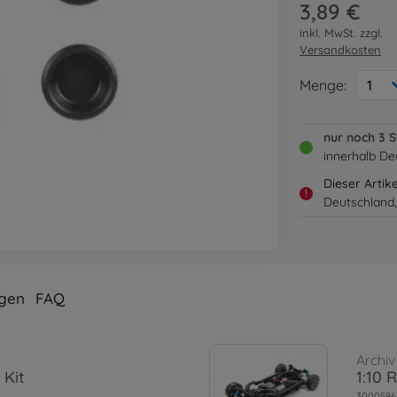
3,89 €
inkl. MwSt. zzgl.
Versandkosten
Menge:
1
nur noch 3 
innerhalb De
Dieser Artik
!
Deutschland,
gen
FAQ
Archiv
 Kit
1:10 
3000586