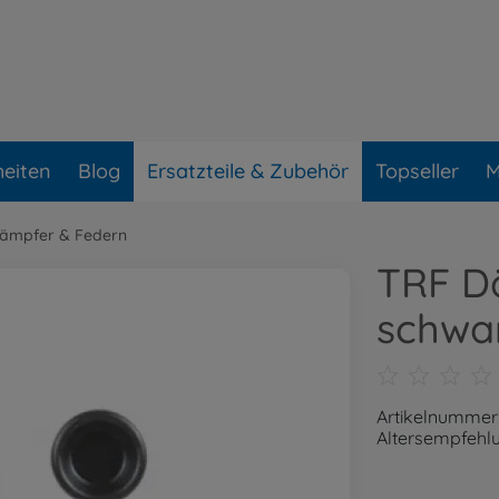
eiten
Blog
Ersatzteile & Zubehör
Topseller
M
ämpfer & Federn
TRF D
schwa
Artikelnummer
Altersempfehlu