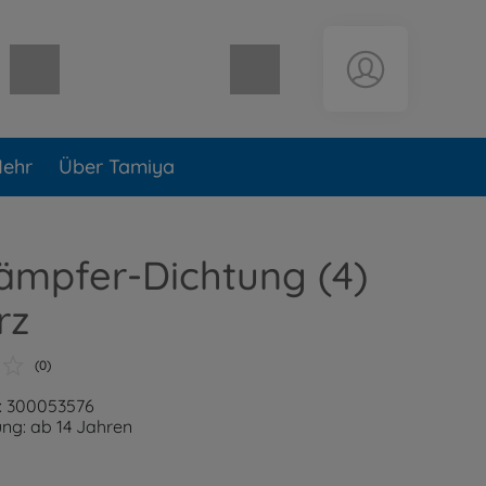
Warenkorb leer
ehr
Über Tamiya
ämpfer-Dichtung (4)
rz
(0)
: 300053576
ng: ab 14 Jahren