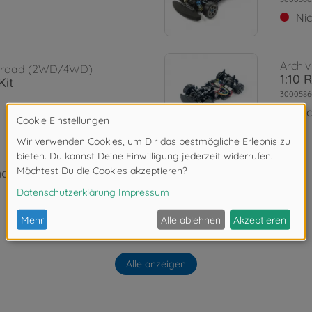
Ni
Archiv
Onroad (2WD/4WD)
1:10 
Kit
3000586
Ni
assis Kit
Alle anzeigen