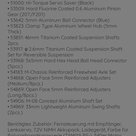
• 51000: Hi-Torque Servo Saver (Black)
• 53509: Hard Fluorine Coated 0.6 Aluminum Pinion
Gear (20T/F201)
• 53642: 5mm Aluminum Ball Connector (Blue)
• 53823: Clamp Type Aluminum Wheel Hub (5mm
Thick)
• 53851: 46mm Titanium Coated Suspension Shafts
2pcs.
• 53917: φ 2.6mm Titanium Coated Suspension Shaft
Set for Reversible Suspension
• 53968: 5x5mm Hard Hex Head Ball Head Connector
(5pcs.)
• 54183: M-Chassis Reinforced Freewheel Axle Set
• 54868: Open Face 5mm Reinforced Adjusters
(Medium/8pcs.)
• 54869: Open Face 5mm Reinforced Adjusters
(Long/8pcs.)
• 54906: M-08 Concept Aluminum Shaft Set
• 54969: 33mm Lightweight Aluminum Swing Shafts
(2pcs.)
Benötigtes Zubehör: Fernsteuerung mit Empfänger,
Lenkservo, 7.2V NiMH Akkupack, Ladegerät, Farbe für
Polycarbonatkarosserie (TAMIYA PS-), 540er Motor,