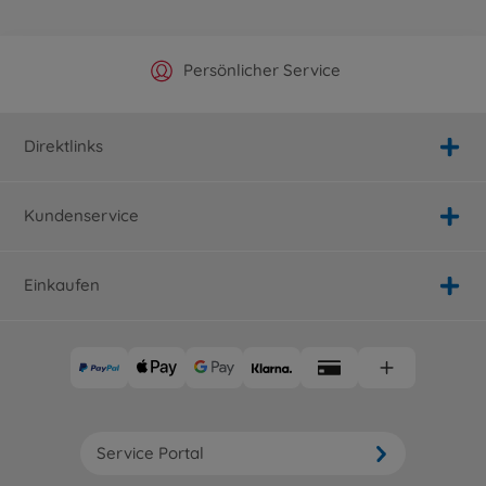
Offizieller Hersteller Shop
Versandkostenfrei ab 25€
Persönlicher Service
Schnelle Lieferung
Direktlinks
Kundenservice
Einkaufen
Service Portal