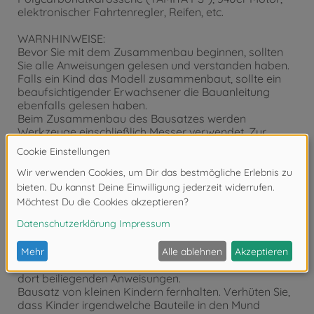
elektronischer Fahrtenregler, Reifen, etc.
WARNHINWEISE:
Bevor Sie mit dem Zusammenbau beginnen, sollten
Sie alle Anweisungen gelesen und verstanden haben.
Falls ein Kind das Modell zusammenbaut, sollte ein
beaufsichtigender Erwachsener die Bauanleitung
ebenfalls gelesen haben.
Beim Zusammenbau des Bausatzes werden
Werkzeuge einschließlich Messer verwendet. Zur
Vermeidung von Verletzungen ist gesonderte Vorsicht
angebracht.
Falls beim Zusammenbau Schwierigkeiten auftreten,
fragen Sie einen Erwachsenen, der die Arbeiten
überwacht oder einen Modellbauer mit RC
Erfahrungen bzw. Fachhändler.
Werkzeuge jeweils nur zweckbestimmt einsetzen. Bei
fehlerhafter Anwendung besteht Verletzungsgefahr.
Wenn Sie Farben und/oder Kleber verwenden (nicht
im Bausatz enthalten), beachten und befolgen Sie die
dort beiliegenden Anweisungen.
Bausatz von kleinen Kindern fernhalten. Verhüten Sie,
dass Kinder irgendwelche Bauteile in den Mund