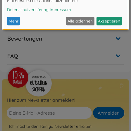
Special
300084270
Nicht mehr verfügbar
Bewertungen
FAQ
Hier zum Newsletter anmelden!
Anmelden
Ich möchte den Tamiya Newsletter erhalten.