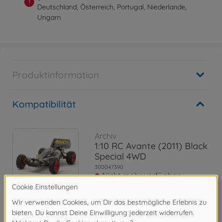
!
Deutschland, Österreich, Portugal, Niederlande,
Ungarn
Produktinformation
Kompatibilität
Archiv
1:10 RC Avante (2011) Black
Special 4WD
300047390
Nicht mehr verfügbar
Archiv
1:10 RC Avante 2011 Black