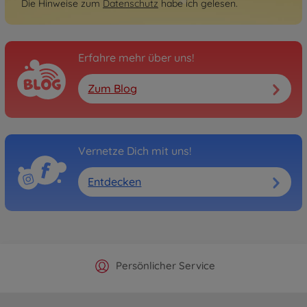
Die Hinweise zum
Datenschutz
habe ich gelesen.
Erfahre mehr über uns!
Zum Blog
Vernetze Dich mit uns!
Entdecken
Offizieller Hersteller Shop
Versandkostenfrei ab 25€
Persönlicher Service
Schnelle Lieferung