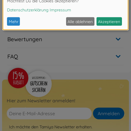
03) The Real
300058628
bald wieder verfügbar
Bewertungen
FAQ
Hier zum Newsletter anmelden!
Anmelden
Ich möchte den Tamiya Newsletter erhalten.