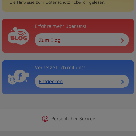
Die Hinweise zum
Datenschutz
habe ich gelesen.
Erfahre mehr über uns!
Zum Blog
Vernetze Dich mit uns!
Entdecken
Offizieller Hersteller Shop
Versandkostenfrei ab 25€
Persönlicher Service
Schnelle Lieferung