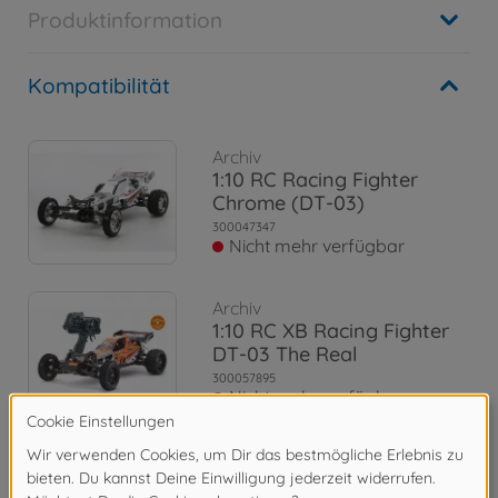
Produktinformation
Kompatibilität
Archiv
1:10 RC Racing Fighter
Chrome (DT-03)
300047347
Nicht mehr verfügbar
Archiv
1:10 RC XB Racing Fighter
DT-03 The Real
300057895
Nicht mehr verfügbar
RC Buggys (2WD / 4WD)
1:10 RC Racing Fighter (DT-