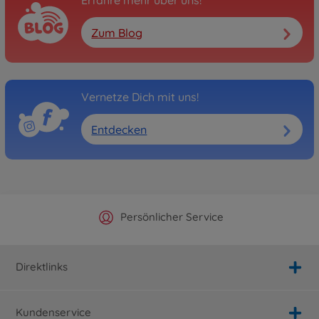
Erfahre mehr über uns!
Zum Blog
Vernetze Dich mit uns!
Entdecken
Offizieller Hersteller Shop
Versandkostenfrei ab 25€
Persönlicher Service
Schnelle Lieferung
Direktlinks
Kundenservice