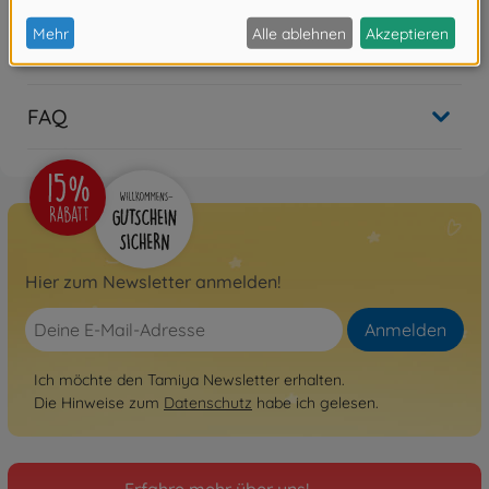
Bewertungen (1)
FAQ
Hier zum Newsletter anmelden!
Anmelden
Ich möchte den Tamiya Newsletter erhalten.
Die Hinweise zum
Datenschutz
habe ich gelesen.