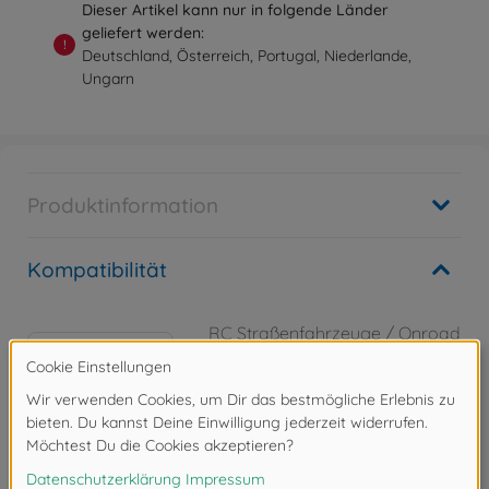
Dieser Artikel kann nur in folgende Länder
geliefert werden:
!
Deutschland, Österreich, Portugal, Niederlande,
Ungarn
Produktinformation
Kompatibilität
RC Straßenfahrzeuge / Onroad
(2WD/4WD)
1:10 RC Porsche 911 GT3 R
(992)
300058745
169,99 €