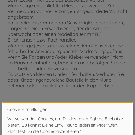
Werkzeuge einschließlich Messer verwendet. Zur
Vermeidung von Verletzungen ist gesonderte Vorsicht
angebracht.
Falls beim Zusammenbau Schwierigkeiten auftreten,
fragen Sie einen Erwachsenen, der die Arbeiten
überwacht oder einen Modellbauer mit RC
Erfahrungen bzw. Fachhändler.
Werkzeuge jeweils nur zweckbestimmt einsetzen. Bei
fehlerhafter Anwendung besteht Verletzungsgefahr.
Wenn Sie Farben und/oder Kleber verwenden (nicht
im Bausatz enthalten), beachten und befolgen Sie die
dort beiliegenden Anweisungen.
Bausatz von kleinen Kindern fernhalten. Verhüten Sie,
dass Kinder irgendwelche Bauteile in den Mund
nehmen oder Plastiktüten über den Kopf ziehen.
Achtung!
Nicht für Kinder unter 14 Jahren geeignet.