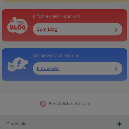
Erfahre mehr über uns!
Zum Blog
Vernetze Dich mit uns!
Entdecken
Offizieller Hersteller Shop
Versandkostenfrei ab 25€
Persönlicher Service
Schnelle Lieferung
Direktlinks