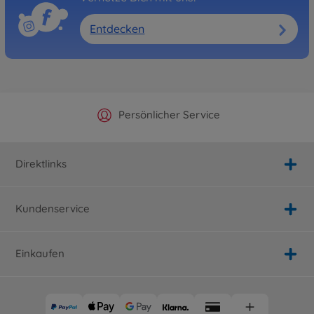
Entdecken
Offizieller Hersteller Shop
Versandkostenfrei ab 25€
Persönlicher Service
Schnelle Lieferung
Direktlinks
Kundenservice
Einkaufen