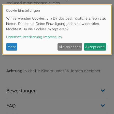
reduced maintenance cycles.
•Ideally suited to use with Item 45066 Tamiya
Brushless ESC 03 (Sensored). Also compatible with
Item 45047 (TBLE-01S) and Item 45057* (TBLE-02S).
•When using Item 54611 (10.5T) with Item 45057 (TBLE-
02S), it is highly recommended to install Item 45063
TFU-01 ESC Cooling Fan Unit to ESC, as ESC's overheat
protection function may be activated due to excessive
load.
•Motor timing is adjustable. 54612 Tamiya Brushless
Motor 02 (Sensored) 15.5T
Achtung!
Nicht für Kinder unter 14 Jahren geeignet.
Bewertungen
FAQ