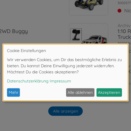
3000577
Ni
Archiv
n 2WD Buggy
1:10 
Truck
3000578
Ni
Archiv
1:10 
r
2,4G
3000578
Ni
Archiv
r GR Violet
Alle anzeigen
1:10 
DT-0
3000583