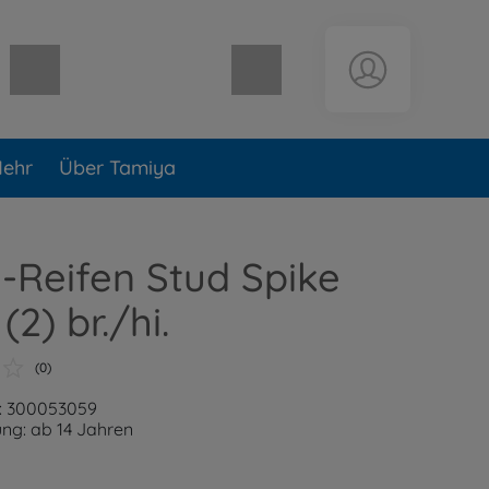
Warenkorb leer
ehr
Über Tamiya
-Reifen Stud Spike
2) br./hi.
(0)
: 300053059
ng: ab 14 Jahren