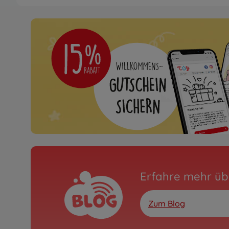
Nicht mehr verfügbar
Archiv
1:10 RC Desert Gator 
DT-02
300058344
Nicht mehr verfügbar
Archiv
1:10 RC Neo Falcon 2
DT-02
300058401
Nicht mehr verfügbar
Archiv
Erfahre mehr üb
1:10 RC Super Fighter 
2WD Buggy
300058485
Zum Blog
Nicht mehr verfügbar