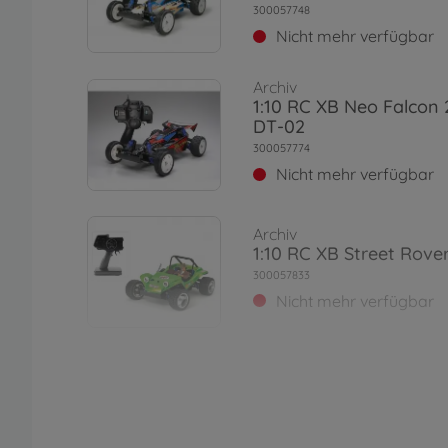
300057748
Nicht mehr verfügbar
Archiv
1:10 RC XB Neo Falco
DT-02
300057774
Nicht mehr verfügbar
Archiv
1:10 RC XB Street Rove
300057833
Nicht mehr verfügbar
Archiv
1:10 XB SA Super Fighte
Fin.
300057983