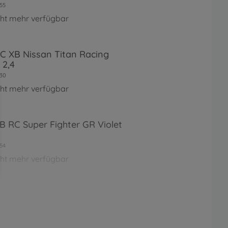
55
cht mehr verfügbar
RC XB Nissan Titan Racing
 2,4
30
cht mehr verfügbar
XB RC Super Fighter GR Violet
54
cht mehr verfügbar
RC Super Fighter G 2WD Buggy
2
40