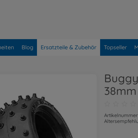
eiten
Blog
Ersatzteile & Zubehör
Topseller
M
Buggy
38mm (
Artikelnummer
Altersempfehlu