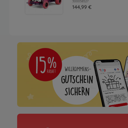
300058527
144,99 €