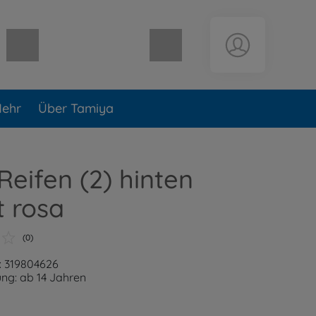
Warenkorb leer
ehr
Über Tamiya
Reifen (2) hinten
 rosa
(0)
: 319804626
ng: ab 14 Jahren