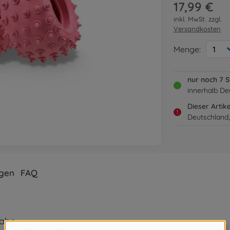
17,99 €
inkl. MwSt. zzgl.
Versandkosten
Menge:
1
nur noch 7 
innerhalb De
Dieser Artik
!
Deutschland,
gen
FAQ
nabe