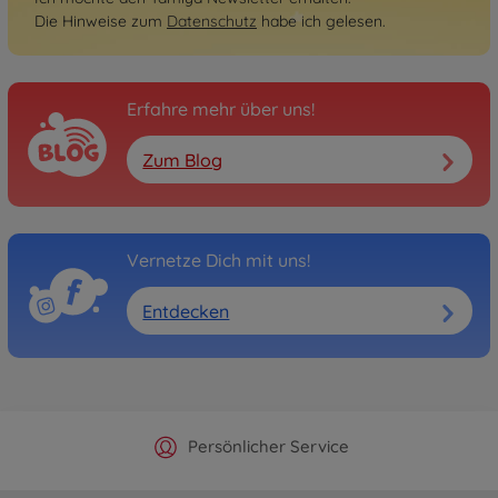
Die Hinweise zum
Datenschutz
habe ich gelesen.
Erfahre mehr über uns!
Zum Blog
Vernetze Dich mit uns!
Entdecken
Offizieller Hersteller Shop
Versandkostenfrei ab 25€
Persönlicher Service
Schnelle Lieferung