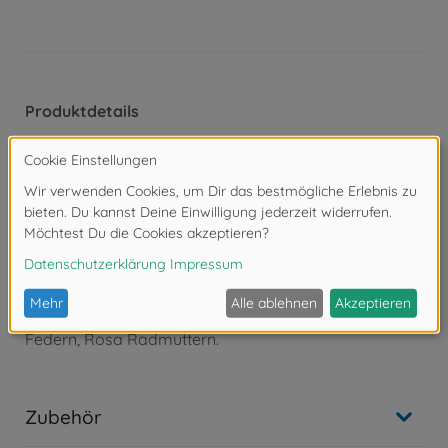
Produktdetails
- Bausatzmodell im Maßstab 1/10
- Limitierte Sonderversion des TAMIYA Hornet –
veredelt
vom japanischen Designer Jun Watanabe
- Länge: 400mm, Breite: 230mm, Höhe: 150mm
- Kegeldifferenzial
- Starachse hinten, Einzelradaufhängung vorne
- Sonderversion enthält: spezielles Karosseriedesign,
Pink&#02;Farben Reifen, schwarze Felgen, lila
Chassis, weiße
Federn, Rosa Radmuttern.
Zubehör