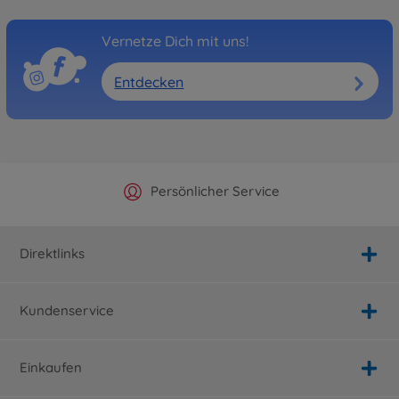
Vernetze Dich mit uns!
Entdecken
Offizieller Hersteller Shop
Versandkostenfrei ab 25€
Persönlicher Service
Schnelle Lieferung
Direktlinks
Kundenservice
Einkaufen