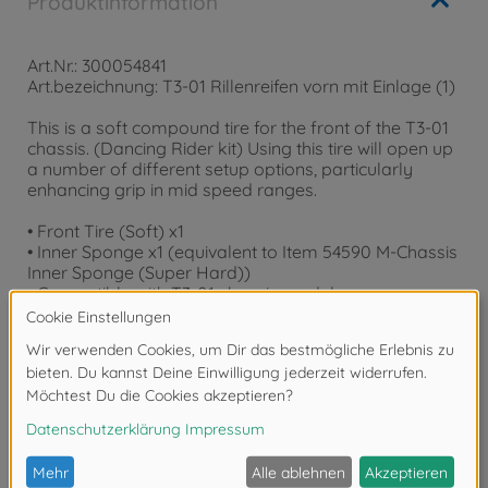
Produktinformation
Art.Nr.: 300054841
Art.bezeichnung: T3-01 Rillenreifen vorn mit Einlage (1)
This is a soft compound tire for the front of the T3-01
chassis. (Dancing Rider kit) Using this tire will open up
a number of different setup options, particularly
enhancing grip in mid speed ranges.
• Front Tire (Soft) x1
• Inner Sponge x1 (equivalent to Item 54590 M-Chassis
Inner Sponge (Super Hard))
• Compatible with T3-01 chassis models.
Downloads
Bewertungen