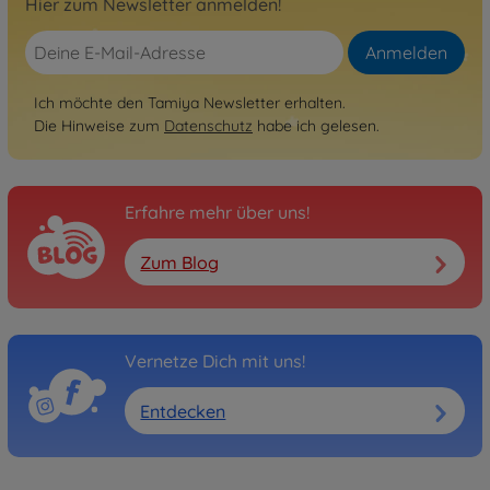
Hier zum Newsletter anmelden!
300056312
389,99 €
Anmelden
Ich möchte den Tamiya Newsletter erhalten.
Die Hinweise zum
Datenschutz
habe ich gelesen.
Erfahre mehr über uns!
Zum Blog
Vernetze Dich mit uns!
Entdecken