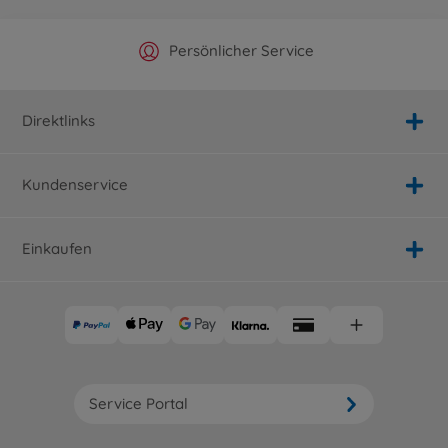
Offizieller Hersteller Shop
Versandkostenfrei ab 25€
Persönlicher Service
Schnelle Lieferung
Direktlinks
Kundenservice
Einkaufen
Service Portal