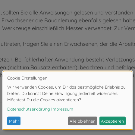
ollten Sie alle Anweisungen gelesen und verstanden h
 Erwachsener die Bauanleitung ebenfalls gelesen habe
rkzeuge einschließlich Messer verwendet. Zur Verm
ftreten, fragen Sie einen Erwachsenen, der die Arbei
tzen. Bei fehlerhafter Anwendung besteht Verletzungs
 (nicht im Bausatz enthalten), beachten und befolgen
rhüten Sie, dass Kinder irgendwelche Bauteile in den 