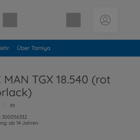
Warenkorb leer
ehr
Über Tamiya
C MAN TGX 18.540 (rot
rlack)
(0)
: 300056332
ng: ab 14 Jahren