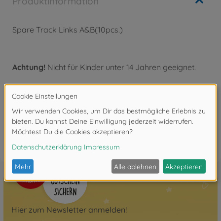
Produktinformation
Spare Track Links A&B(10pcs.)
Achtung!
Nicht für Kinder unter 14 Jahren geeignet.
Bewertungen
FAQ
Hier zum Newsletter anmelden!