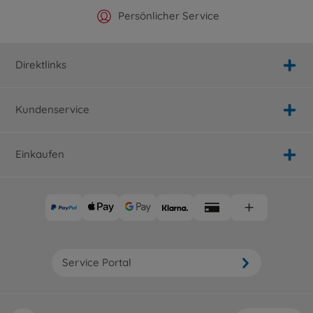
Offizieller Hersteller Shop
Versandkostenfrei ab 25€
Persönlicher Service
Schnelle Lieferung
Direktlinks
Kundenservice
Einkaufen
Service Portal