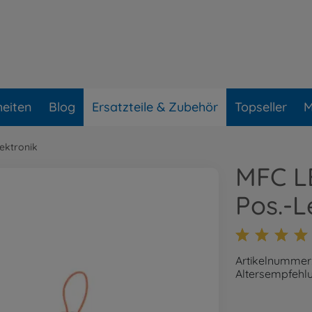
eiten
Blog
Ersatzteile & Zubehör
Topseller
M
lektronik
MFC L
Pos.-L
Artikelnummer
Altersempfehlu