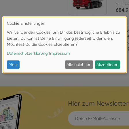
3000563
684,9
RC Tr
1:14 
Multi
3000565
414,9
Hier zum Newslette