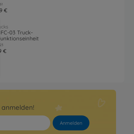
61
9 €
ucks
MFC-03 Truck-
funktionseinheit
23
9 €
r anmelden!
Anmelden