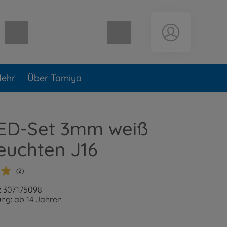
Warenkorb leer
ehr
Über Tamiya
ED-Set 3mm weiß
euchten J16
(2)
: 307175098
ng: ab 14 Jahren