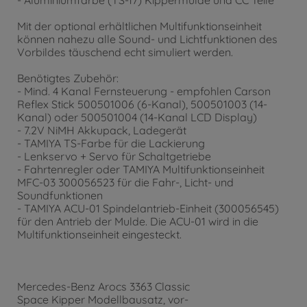
- Aluminiumfarbe (TS-17) Kippermulde und CC Teile
Mit der optional erhältlichen Multifunktionseinheit
können nahezu alle Sound- und Lichtfunktionen des
Vorbildes täuschend echt simuliert werden.
Benötigtes Zubehör:
- Mind. 4 Kanal Fernsteuerung - empfohlen Carson
Reflex Stick 500501006 (6-Kanal), 500501003 (14-
Kanal) oder 500501004 (14-Kanal LCD Display)
- 7.2V NiMH Akkupack, Ladegerät
- TAMIYA TS-Farbe für die Lackierung
- Lenkservo + Servo für Schaltgetriebe
- Fahrtenregler oder TAMIYA Multifunktionseinheit
MFC-03 300056523 für die Fahr-, Licht- und
Soundfunktionen
- TAMIYA ACU-01 Spindelantrieb-Einheit (300056545)
für den Antrieb der Mulde. Die ACU-01 wird in die
Multifunktionseinheit eingesteckt.
Mercedes-Benz Arocs 3363 Classic
Space Kipper Modellbausatz, vor-