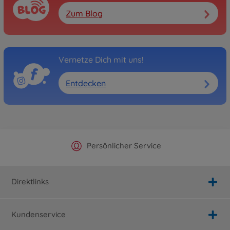
Zum Blog
Vernetze Dich mit uns!
Entdecken
Offizieller Hersteller Shop
Versandkostenfrei ab 25€
Persönlicher Service
Schnelle Lieferung
Direktlinks
Kundenservice