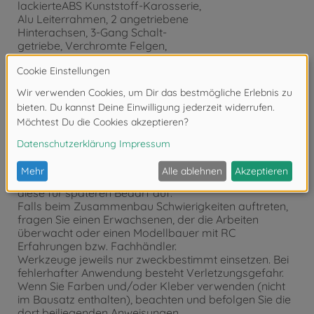
lackierteABS Kunststoff-Karosserie,
Alu Leiterrahmen, 2 angetriebene
Hinterachsen, 3-Gang Schalt-
getriebe, Verchromte Felgen,
Anleitung, 540er Elektromotor,
WARNHINWEISE:
Die Anleitung sollte zusammen mit einem
Erwachsenen vollständig gelesen und verstanden
werden. Von kleinen Kindern fernhalten. Kinder dürfen
keine Teile oder Verpackungsmaterial in den Mund
nehmen. Das Modell kann einige scharfe Ecken
haben. Achten Sie beim Umgang darauf. Lesen Sie die
der RC Einheit beiliegende Anleitung und bewahren Sie
diese für späteren Bedarf auf.
Falls beim Zusammenbau Schwierigkeiten auftreten,
fragen Sie einen Erwachsenen, der die Arbeiten
überwacht oder einen Modellbauer mit RC
Erfahrungen bzw. Fachhändler.
Werkzeuge jeweils nur zweckbestimmt einsetzen. Bei
fehlerhafter Anwendung besteht Verletzungsgefahr.
Wenn Sie Farben und/oder Kleber verwenden (nicht
im Bausatz enthalten), beachten und befolgen Sie die
dort beiliegenden Anweisungen.