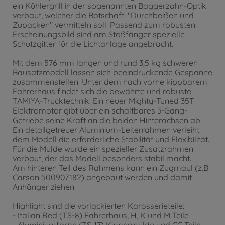
ein Kühlergrill in der sogenannten Baggerzahn-Optik
verbaut, welcher die Botschaft: "Durchbeißen und
Zupacken" vermitteln soll. Passend zum robusten
Erscheinungsbild sind am Stoßfänger spezielle
Schutzgitter für die Lichtanlage angebracht.
Mit dem 576 mm langen und rund 3,5 kg schweren
Bausatzmodell lassen sich beeindruckende Gespanne
zusammenstellen. Unter dem nach vorne kippbarem
Fahrerhaus findet sich die bewährte und robuste
TAMIYA-Trucktechnik. Ein neuer Mighty-Tuned 35T
Elektromotor gibt über ein schaltbares 3-Gang-
Getriebe seine Kraft an die beiden Hinterachsen ab.
Ein detailgetreuer Aluminium-Leiterrahmen verleiht
dem Modell die erforderliche Stabilität und Flexibilität.
Für die Mulde wurde ein spezieller Zusatzrahmen
verbaut, der das Modell besonders stabil macht.
Am hinteren Teil des Rahmens kann ein Zugmaul (z.B.
Carson 500907182) angebaut werden und damit
Anhänger ziehen.
Highlight sind die vorlackierten Karosserieteile:
- Italian Red (TS-8) Fahrerhaus, H, K und M Teile