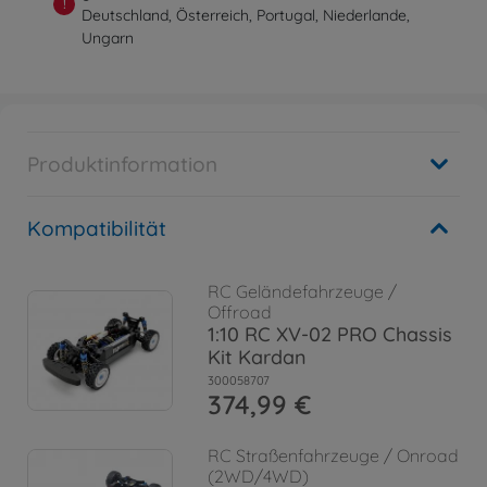
!
Deutschland, Österreich, Portugal, Niederlande,
Ungarn
Produktinformation
Kompatibilität
RC Geländefahrzeuge /
Offroad
1:10 RC XV-02 PRO Chassis
Kit Kardan
300058707
374,99 €
RC Straßenfahrzeuge / Onroad
(2WD/4WD)