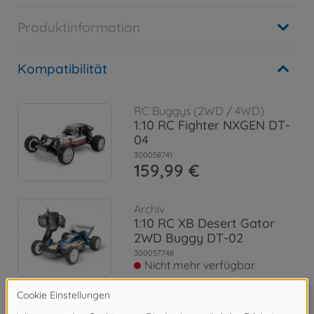
Produktinformation
Kompatibilität
RC Buggys (2WD / 4WD)
1:10 RC Fighter NXGEN DT-
04
300058741
159,99 €
Archiv
1:10 RC XB Desert Gator
2WD Buggy DT-02
300057748
Nicht mehr verfügbar
Archiv