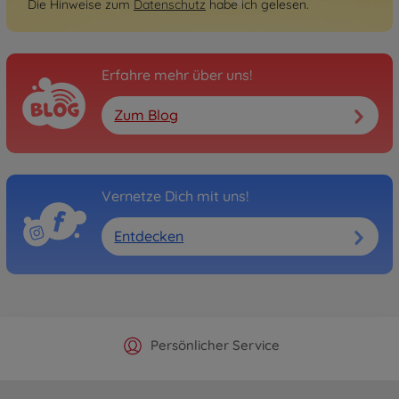
Die Hinweise zum
Datenschutz
habe ich gelesen.
Erfahre mehr über uns!
Zum Blog
Vernetze Dich mit uns!
Entdecken
Offizieller Hersteller Shop
Versandkostenfrei ab 25€
Persönlicher Service
Schnelle Lieferung