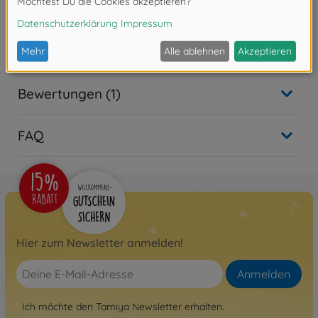
300058669
Nicht mehr verfügbar
Bewertungen (1)
FAQ
Hier zum Newsletter anmelden!
Anmelden
Ich möchte den Tamiya Newsletter erhalten.