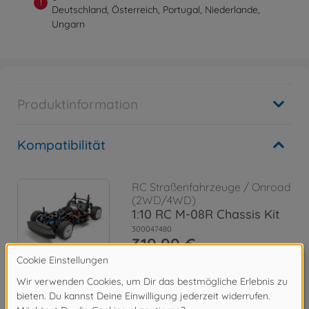
!
Deutschland, Österreich, Portugal, Niederlande,
Ungarn
Produktinformation
Kompatibilität
RC Straßenfahrzeuge / Onroad
(2WD/4WD)
1:10 RC M-08R Chassis Kit
300047480
319,99 €
Archiv
1:10 RC M-08 Chassis Kit