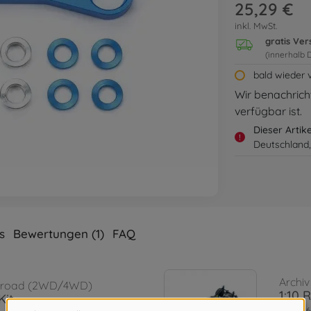
25,29 €
inkl. MwSt.
gratis Ve
(innerhalb 
bald wieder 
Wir benachricht
verfügbar ist.
Dieser Artik
!
Deutschland,
s
Bewertungen (1)
FAQ
Archiv
Onroad (2WD/4WD)
1:10 
Kit
3000586