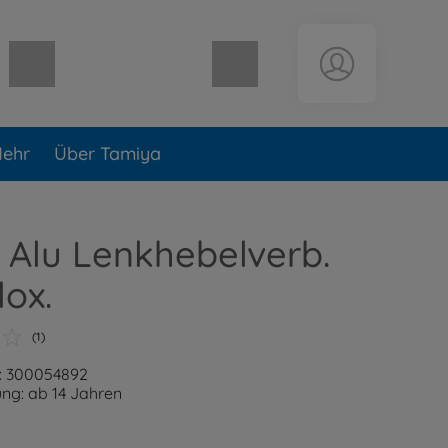
Warenkorb leer
ehr
Über Tamiya
Alu Lenkhebelverb.
lox.
(1)
: 300054892
ng: ab 14 Jahren