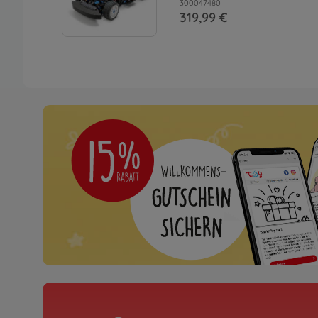
300047480
319,99 €