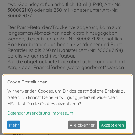
zwei Gebindegrößen erhältlich: 10ml (LP-10, Art.- Nr.:
300082110) oder als 250 ml Kanister unter Art.-Nr.:
300087077.
Der Paint-Retarder/Trockenverzögerung kann zum
langsamen Abtrocknen noch extra hinzugegeben
werden, dieser ist unter Art.-Nr.: 300087198 erhältlich.
Eine Kombination aus beiden - Verdünner und Paint
Retarder ist als 250 ml Kanister (Art.-Nr.: 300087194)
bereits vorgemischt verfügbar.
Auf die abgetrocknete Lackoberfläche kann auch mit
Acryl- oder Enamelfarben „weitergearbeitet" werden.
- Kunstharzfarben
- Schnelltrocknend
- sehr kratzfeste und harte Lackoberfläche
- Sehr gut für Airbrush geeignet
- 10ml Inhalt
Signalwort Gefahr
Gefahrenhinweise:
- H225 Flüssigkeit und Dampf leicht entzündbar.