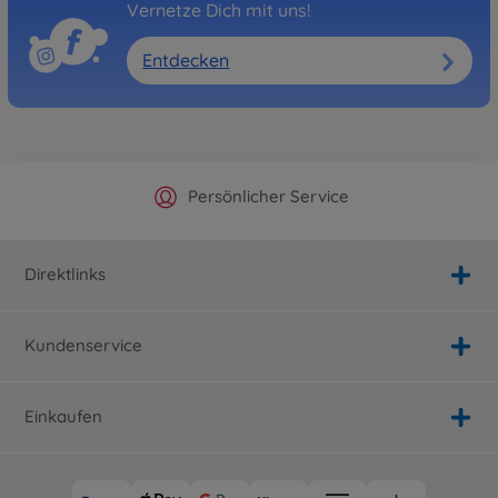
Vernetze Dich mit uns!
Entdecken
Offizieller Hersteller Shop
Versandkostenfrei ab 25€
Persönlicher Service
Schnelle Lieferung
Direktlinks
Kundenservice
Einkaufen