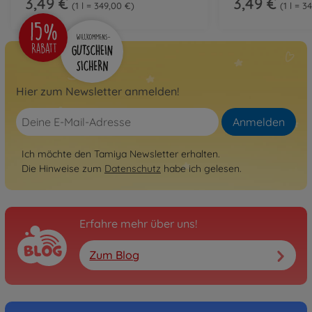
3,49 €
3,49 €
1 l = 349,00 €
1 l = 3
Hier zum Newsletter anmelden!
Anmelden
Ich möchte den Tamiya Newsletter erhalten.
Die Hinweise zum
Datenschutz
habe ich gelesen.
Erfahre mehr über uns!
Zum Blog