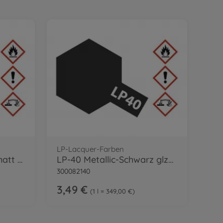
LP-Lacquer-Farben
LP-24 Klarlack seidenmatt 10ml
LP-40 Metallic-Schwarz glzd. 10ml
300082140
3,49 €
1 l = 349,00 €