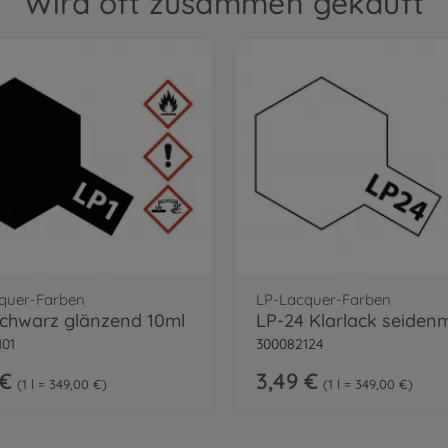
Wird oft zusammen gekauft
quer-Farben
LP-Lacquer-Farben
Schwarz glänzend 10ml
101
300082124
 €
3,49 €
1 l = 349,00 €
1 l = 349,00 €