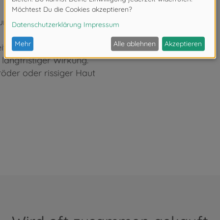
ursachen.
t verursachen.
langfristiger Wirkung.
öder oder rissiger Haut