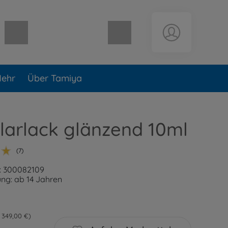
Warenkorb leer
ehr
Über Tamiya
larlack glänzend 10ml
(7)
: 300082109
ng: ab 14 Jahren
= 349,00 €