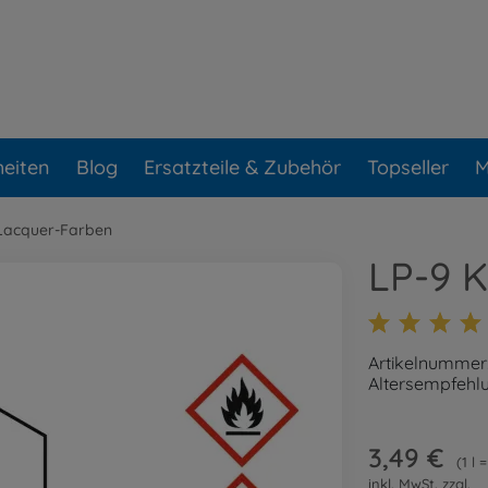
eiten
Blog
Ersatzteile & Zubehör
Topseller
M
Lacquer-Farben
LP-9 K
Artikelnummer
Altersempfehlu
3,49 €
1 l 
inkl. MwSt. zzgl.