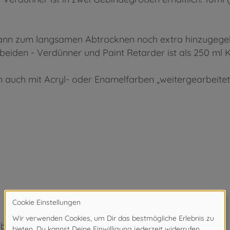
n zum langsamen Abtrocknen noch extra hinzugegeben 
eiden - Verdünner und Paint Retarder ist als 250 ml Ka
 auch mit Acryl- oder Enamelfarben „weitergearbeitet
bar.